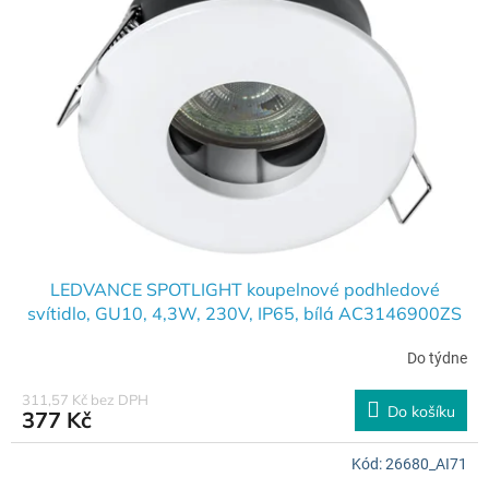
LEDVANCE SPOTLIGHT koupelnové podhledové
svítidlo, GU10, 4,3W, 230V, IP65, bílá AC3146900ZS
Do týdne
311,57 Kč bez DPH
Do košíku
377 Kč
Kód:
26680_AI71