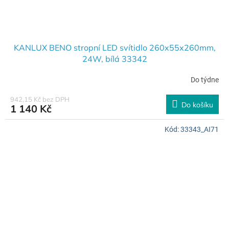
KANLUX BENO stropní LED svítidlo 260x55x260mm,
24W, bílá 33342
Do týdne
942,15 Kč bez DPH
Do košíku
1 140 Kč
Kód:
33343_AI71