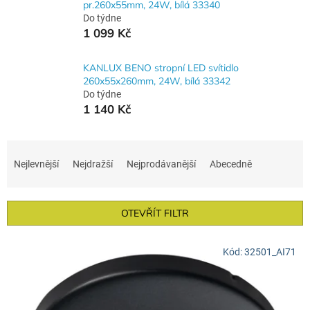
pr.260x55mm, 24W, bílá 33340
Do týdne
1 099 Kč
KANLUX BENO stropní LED svítidlo
260x55x260mm, 24W, bílá 33342
Do týdne
1 140 Kč
Ř
a
Nejlevnější
Nejdražší
Nejprodávanější
Abecedně
z
e
n
OTEVŘÍT FILTR
í
p
V
r
Kód:
32501_AI71
ý
o
p
d
i
u
s