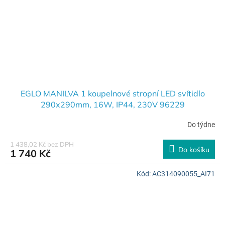
EGLO MANILVA 1 koupelnové stropní LED svítidlo
290x290mm, 16W, IP44, 230V 96229
Do týdne
1 438,02 Kč bez DPH
Do košíku
1 740 Kč
Kód:
AC314090055_AI71