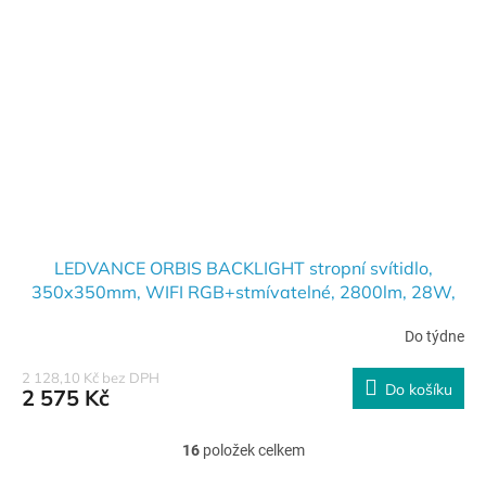
LEDVANCE ORBIS BACKLIGHT stropní svítidlo,
350x350mm, WIFI RGB+stmívatelné, 2800lm, 28W,
černá AC314100055
Do týdne
2 128,10 Kč bez DPH
Do košíku
2 575 Kč
16
položek celkem
O
v