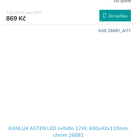
Do týdne
718,18 Kč bez DPH
Do košíku
869 Kč
Kód:
26681_AI71
KANLUX ASTEN LED svítidlo 12W, 600x42x110mm,
chrom 26681