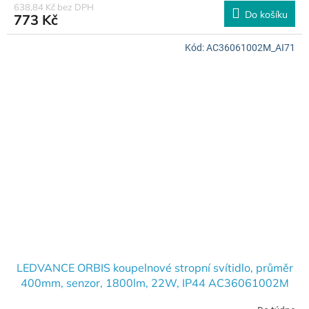
638,84 Kč bez DPH
Do košíku
773 Kč
Kód:
AC36061002M_AI71
LEDVANCE ORBIS koupelnové stropní svítidlo, průměr
400mm, senzor, 1800lm, 22W, IP44 AC36061002M