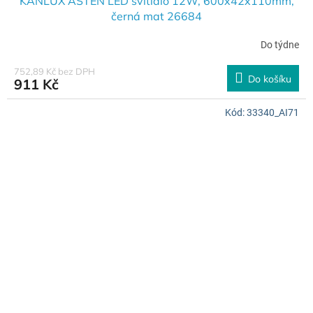
KANLUX ASTEN LED svítidlo 12W, 600x42x110mm,
černá mat 26684
Do týdne
752,89 Kč bez DPH
Do košíku
911 Kč
Kód:
33340_AI71