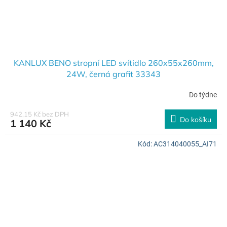
KANLUX BENO stropní LED svítidlo 260x55x260mm,
24W, černá grafit 33343
Do týdne
942,15 Kč bez DPH
Do košíku
1 140 Kč
Kód:
AC314040055_AI71