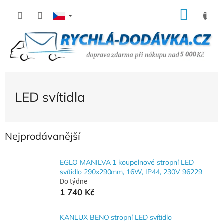
Přejít
NÁK
na
KOŠÍ
obsah
LED svítidla
Nejprodávanější
EGLO MANILVA 1 koupelnové stropní LED
svítidlo 290x290mm, 16W, IP44, 230V 96229
Do týdne
1 740 Kč
KANLUX BENO stropní LED svítidlo