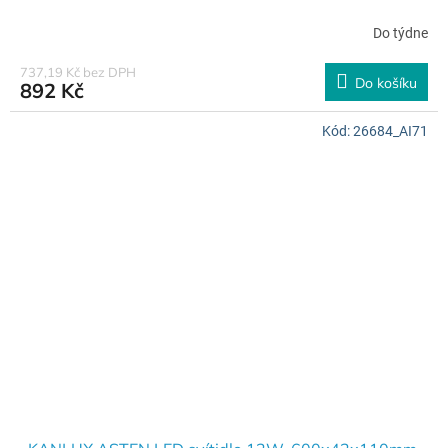
Do týdne
737,19 Kč bez DPH
Do košíku
892 Kč
Kód:
26684_AI71