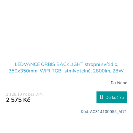
LEDVANCE ORBIS BACKLIGHT stropní svítidlo,
350x350mm, WIFI RGB+stmívatelné, 2800lm, 28W,
bílá AC314090055
Do týdne
2 128,10 Kč bez DPH
Do košíku
2 575 Kč
Kód:
AC314100055_AI71