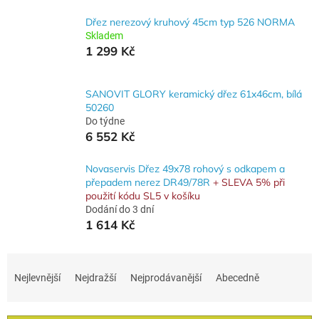
Dřez nerezový kruhový 45cm typ 526 NORMA
Skladem
1 299 Kč
SANOVIT GLORY keramický dřez 61x46cm, bílá
50260
Do týdne
6 552 Kč
Novaservis Dřez 49x78 rohový s odkapem a
přepadem nerez DR49/78R
+ SLEVA 5% při
použití kódu SL5 v košíku
Dodání do 3 dní
1 614 Kč
Ř
a
Nejlevnější
Nejdražší
Nejprodávanější
Abecedně
z
e