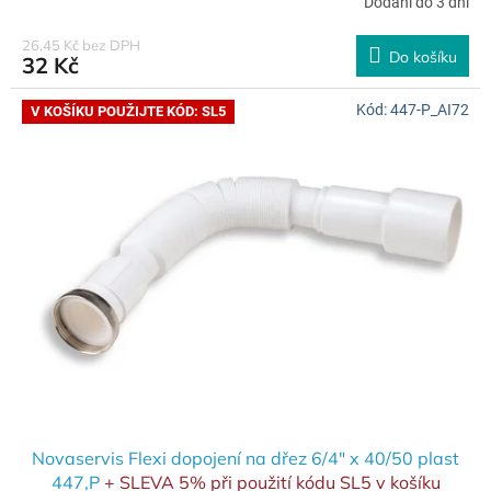
Dodání do 3 dní
26,45 Kč bez DPH
Do košíku
32 Kč
Kód:
447-P_AI72
V KOŠÍKU POUŽIJTE KÓD: SL5
Novaservis Flexi dopojení na dřez 6/4" x 40/50 plast
447,P
+ SLEVA 5% při použití kódu SL5 v košíku