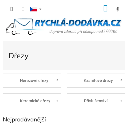
Přejít
NÁK
na
KOŠÍ
obsah
Dřezy
Nerezové dřezy
Granitové dřezy
Keramické dřezy
Příslušenství
Nejprodávanější