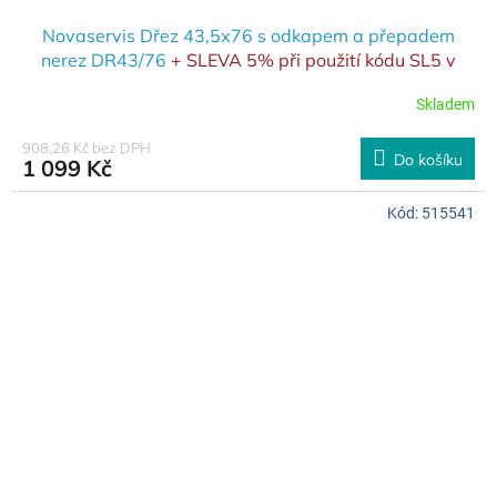
Novaservis Dřez 43,5x76 s odkapem a přepadem
nerez DR43/76
+ SLEVA 5% při použití kódu SL5 v
košíku
Skladem
908,26 Kč bez DPH
Do košíku
1 099 Kč
Kód:
515541