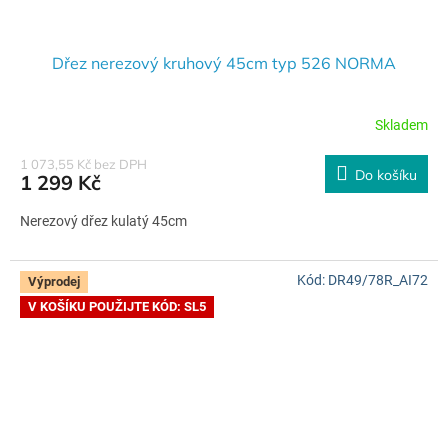
Dřez nerezový kruhový 45cm typ 526 NORMA
Skladem
1 073,55 Kč bez DPH
Do košíku
1 299 Kč
Nerezový dřez kulatý 45cm
Kód:
DR49/78R_AI72
Výprodej
V KOŠÍKU POUŽIJTE KÓD: SL5