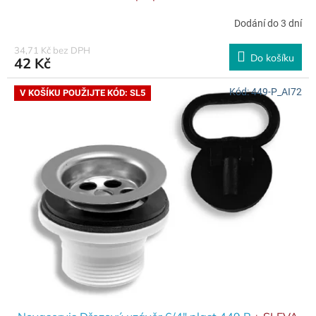
Dodání do 3 dní
34,71 Kč bez DPH
Do košíku
42 Kč
Kód:
449-P_AI72
V KOŠÍKU POUŽIJTE KÓD: SL5