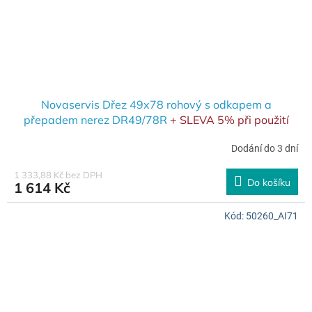
Novaservis Dřez 49x78 rohový s odkapem a
přepadem nerez DR49/78R
+ SLEVA 5% při použití
kódu SL5 v košíku
Dodání do 3 dní
1 333,88 Kč bez DPH
Do košíku
1 614 Kč
Kód:
50260_AI71