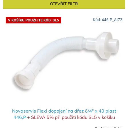
n
OTEVŘÍT FILTR
í
p
V
r
Kód:
446-P_AI72
V KOŠÍKU POUŽIJTE KÓD: SL5
ý
o
p
d
i
u
s
k
p
t
r
ů
o
d
u
k
t
ů
Novaservis Flexi dopojení na dřez 6/4" x 40 plast
446,P
+ SLEVA 5% při použití kódu SL5 v košíku