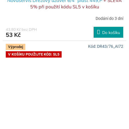
Novaservis Dřezový uzávěr 6/4" plast 449,P
+ SLEVA
5% při použití kódu SL5 v košíku
Dodání do 3 dní
43,80 Kč bez DPH
Do košíku
53 Kč
Kód:
DR43/76_AI72
Výprodej
V KOŠÍKU POUŽIJTE KÓD: SL5