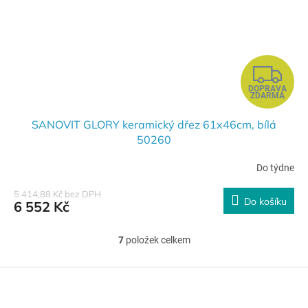
Z
DOPRAVA
D
ZDARMA
A
SANOVIT GLORY keramický dřez 61x46cm, bílá
50260
R
Do týdne
M
5 414,88 Kč bez DPH
Do košíku
6 552 Kč
A
7
položek celkem
O
v
l
Z
á
á
d
p