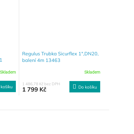
Regulus Trubka Sicurflex 1",DN20,
1
balení 4m 13463
Skladem
Skladem
1 486,78 Kč bez DPH
 košíku
Do košíku
1 799 Kč