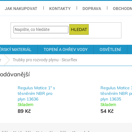
JAK NAKUPOVAT
KONTAKTY
DOPRAVA
OBCHODN
HLEDAT
ÉRSKÝ MATERIÁL
TOPENÍ A OHŘEV VODY
OSVĚTLENÍ
e
Trubky pro rozvody plynu - Sicurflex
rodávanější
Regulus Matice 1" s
Regulus Matice 3
těsněním NBR pro
těsněním NBR p
plyn 13636
plyn 13635
Skladem
Skladem
89 Kč
54 Kč