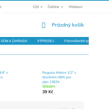
CZK
Čeština
Í PODMÍNKY
ZÁSADY ZPRACOVÁNÍ OSOBNÍCH ÚDAJŮ
Přihlášení
ODS
NÁKUPNÍ
Prázdný košík
KOŠÍK
DŮM A ZAHRADA
VÝPRODEJ
Fotovoltaické systémy
/4" s
Regulus Matice 1/2" s
ro
těsněním NBR pro
plyn 13634
Skladem
39 Kč