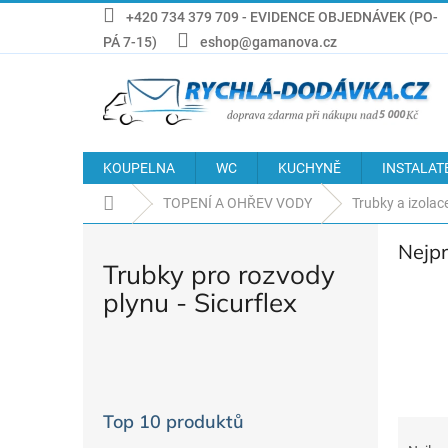
Přejít
+420 734 379 709 - EVIDENCE OBJEDNÁVEK (PO-
na
PÁ 7-15)
eshop@gamanova.cz
obsah
KOUPELNA
WC
KUCHYNĚ
INSTALAT
Domů
TOPENÍ A OHŘEV VODY
Trubky a izolac
Nejp
Trubky pro rozvody
plynu - Sicurflex
P
o
s
Top 10 produktů
Ř
t