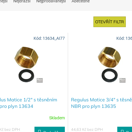
nější
Nejdražší
Nejprodávanější
Abecedně
OTEVŘÍT FILTR
Kód:
13634_AI77
Kód:
13
us Matice 1/2" s těsněním
Regulus Matice 3/4" s těsn
pro plyn 13634
NBR pro plyn 13635
Skladem
 Kč bez DPH
44,63 Kč bez DPH