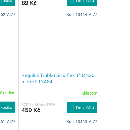
 košíku
Do košíku
89 Kč
462_AI77
Kód:
13464_AI77
Regulus Trubka Sicurflex 1",DN20,
metráž 13464
Skladem
Skladem
379,34 Kč bez DPH
 košíku
Do košíku
459 Kč
461_AI77
Kód:
13463_AI77