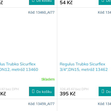
Do košíku
Do
Kč
54 Kč
Kód:
13460_AI77
Kód:
13
us Trubka Sicurflex
Regulus Trubka Sicurflex
,DN12, metráž 13460
3/4",DN15, metráž 13462
Skladem
4 Kč bez DPH
326,45 Kč bez DPH
Do košíku
Do
 Kč
395 Kč
Kód:
13459_AI77
Kód:
13