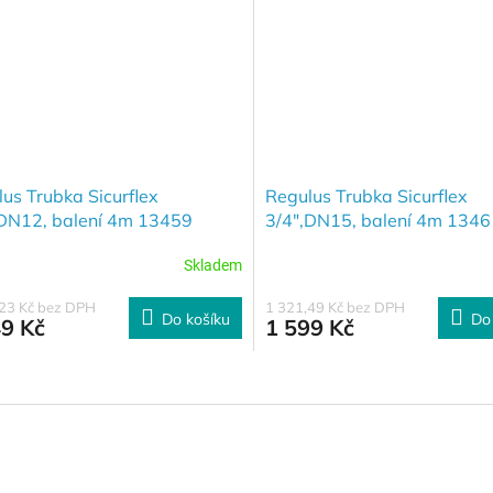
us Trubka Sicurflex
Regulus Trubka Sicurflex
,DN12, balení 4m 13459
3/4",DN15, balení 4m 1346
Skladem
,23 Kč bez DPH
1 321,49 Kč bez DPH
Do košíku
Do
49 Kč
1 599 Kč
O
v
l
á
d
a