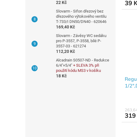
39 
22 Kč
Slovarm - Sifon dřezový bez
dřezového výtokového ventilu
T-733/I DN50/DN40 - 620646
169,40 Kč
Slovarm - Závěsy WC sedáku
pro P-3557, P-3558, bílé P-
3557-03 - 621274
112,20 Kč
Alcadrain S0507-ND - Redukce
6/4"×5/4"
+ SLEVA 3% při
použití kódu MS3 v košíku
18 Kč
Regul
1/2"
263,6
319