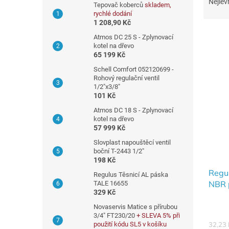
a
r
Nejlev
Tepovač koberců
skladem,
z
a
rychlé dodání
e
n
1 208,90 Kč
n
n
Atmos DC 25 S - Zplynovací
í
í
kotel na dřevo
p
65 199 Kč
p
V
r
a
Schell Comfort 052120699 -
ý
o
Rohový regulační ventil
n
p
1/2"x3/8"
d
e
i
101 Kč
u
l
s
Atmos DC 18 S - Zplynovací
k
p
kotel na dřevo
t
r
57 999 Kč
ů
o
Slovplast napouštěcí ventil
d
boční T-2443 1/2"
198 Kč
u
Regul
k
Regulus Těsnicí AL páska
NBR 
t
TALE 16655
329 Kč
ů
Novaservis Matice s přírubou
3/4" FT230/20
+ SLEVA 5% při
32,23
použití kódu SL5 v košíku