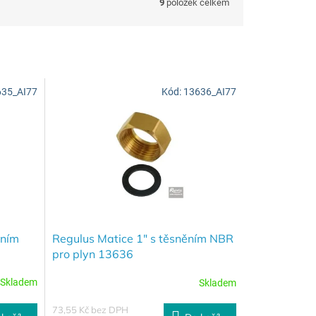
9
položek celkem
635_AI77
Kód:
13636_AI77
ěním
Regulus Matice 1" s těsněním NBR
pro plyn 13636
Skladem
Skladem
73,55 Kč bez DPH