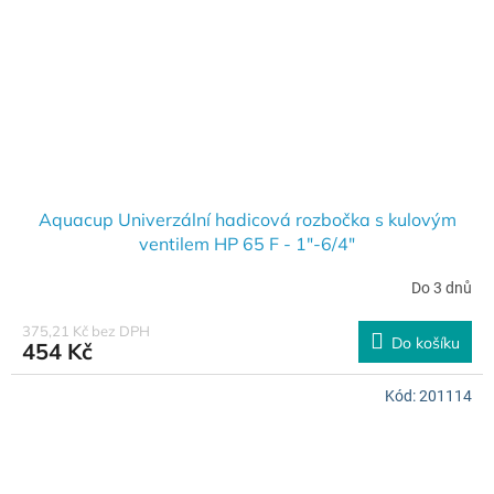
Aquacup Univerzální hadicová rozbočka s kulovým
ventilem HP 65 F - 1"-6/4"
Do 3 dnů
375,21 Kč bez DPH
Do košíku
454 Kč
Kód:
201114