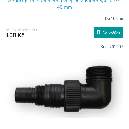
Aquacup Trn s kolenem a vnějším závitem 5/4" x 19–
40 mm
Do 10 dnů
89,26 Kč bez DPH
Do košíku
108 Kč
Kód:
201007