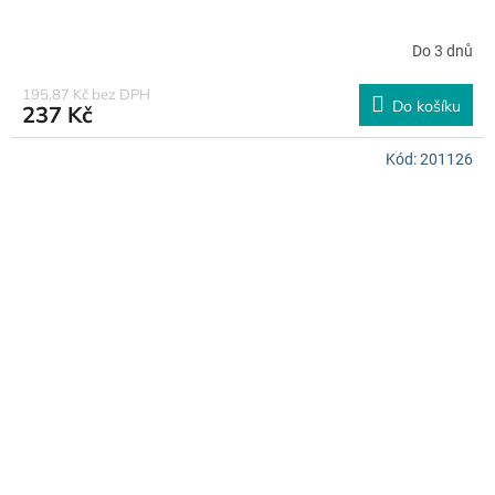
Do 3 dnů
195,87 Kč bez DPH
Do košíku
237 Kč
Kód:
201126