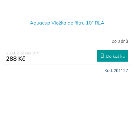
Aquacup Vložka do filtru 10" RLA
Do 3 dnů
238,02 Kč bez DPH
Do košíku
288 Kč
Kód:
201127