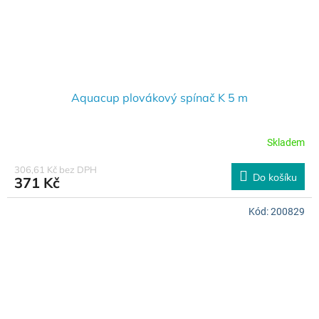
Aquacup plovákový spínač K 5 m
Skladem
306,61 Kč bez DPH
Do košíku
371 Kč
Kód:
200829