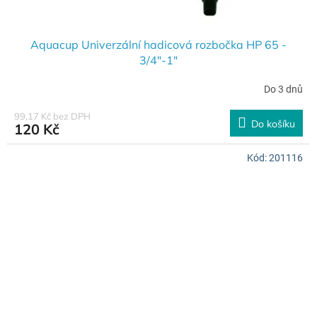
Aquacup Univerzální hadicová rozbočka HP 65 -
3/4"-1"
Do 3 dnů
99,17 Kč bez DPH
Do košíku
120 Kč
Kód:
201116