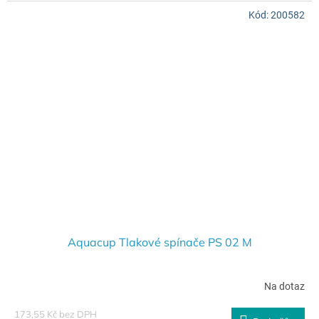
Kód:
200582
Aquacup Tlakové spínače PS 02 M
Na dotaz
173,55 Kč bez DPH