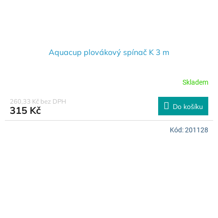
Aquacup plovákový spínač K 3 m
Skladem
260,33 Kč bez DPH
Do košíku
315 Kč
Kód:
201128