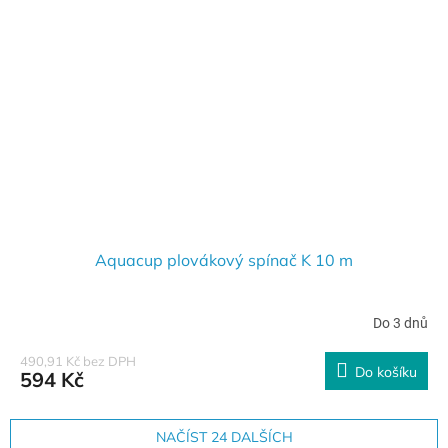
Aquacup plovákový spínač K 10 m
Do 3 dnů
490,91 Kč bez DPH
Do košíku
594 Kč
NAČÍST 24 DALŠÍCH