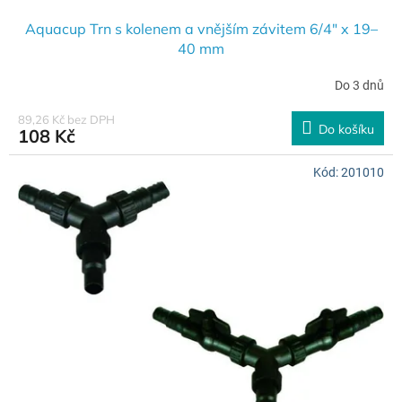
Aquacup Trn s kolenem a vnějším závitem 6/4" x 19–
40 mm
Do 3 dnů
89,26 Kč bez DPH
Do košíku
108 Kč
Kód:
201010