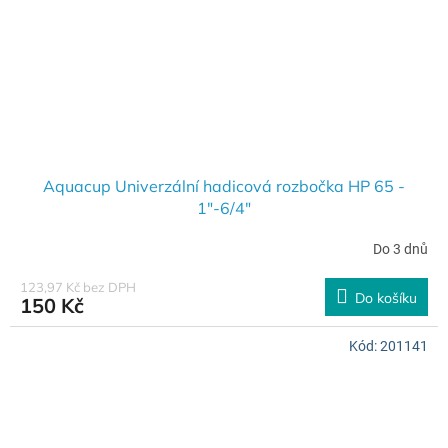
Aquacup Univerzální hadicová rozbočka HP 65 -
1"-6/4"
Do 3 dnů
123,97 Kč bez DPH
Do košíku
150 Kč
Kód:
201141