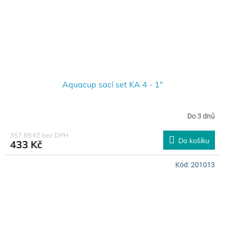
Aquacup sací set KA 4 - 1"
Do 3 dnů
357,85 Kč bez DPH
Do košíku
433 Kč
Kód:
201013