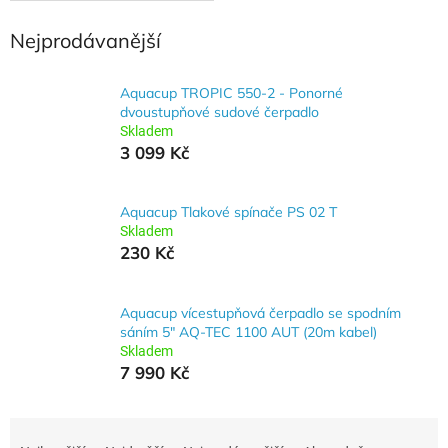
Nejprodávanější
Aquacup TROPIC 550-2 - Ponorné
dvoustupňové sudové čerpadlo
Skladem
3 099 Kč
Aquacup Tlakové spínače PS 02 T
Skladem
230 Kč
Aquacup vícestupňová čerpadlo se spodním
sáním 5" AQ-TEC 1100 AUT (20m kabel)
Skladem
7 990 Kč
Ř