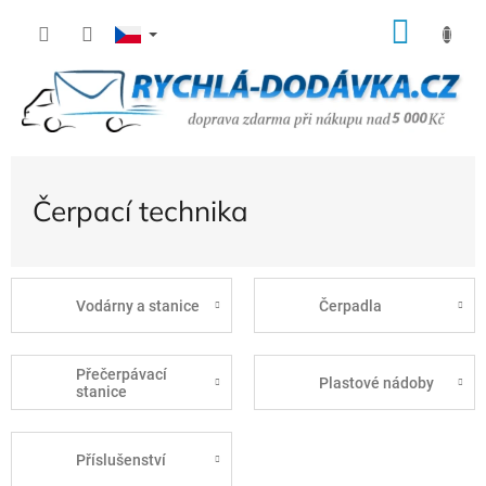
Přejít
NÁK
na
KOŠÍ
obsah
Čerpací technika
Vodárny a stanice
Čerpadla
Přečerpávací
Plastové nádoby
stanice
Příslušenství