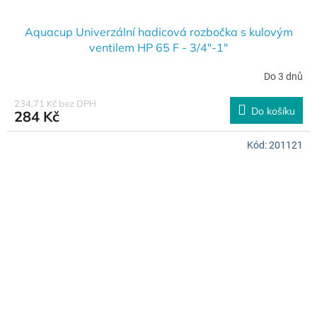
Aquacup Univerzální hadicová rozbočka s kulovým
ventilem HP 65 F - 3/4"-1"
Do 3 dnů
234,71 Kč bez DPH
Do košíku
284 Kč
Kód:
201121