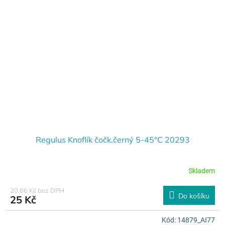
Regulus Knoflík čočk.černý 5-45°C 20293
Skladem
20,66 Kč bez DPH
Do košíku
25 Kč
Kód:
14879_AI77