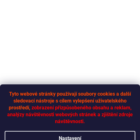
Tyto webové stránky používají soubory cookies a další
sledovací nástroje s cílem vylepšení uživatelského
RYCHLÁ-DODÁVKA.CZ
prostředí,
zobrazení přizpůsobeného obsahu a reklam,
analýzy návštěvnosti webových stránek a zjištění zdroje
návštěvnosti.
Vytvořil Shoptet
Nastavení