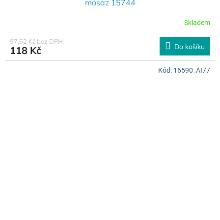
mosaz 15744
Skladem
97,52 Kč bez DPH
Do košíku
118 Kč
Kód:
16590_AI77