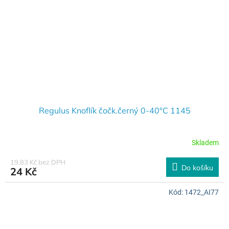
Regulus Knoflík čočk.černý 0-40°C 1145
Skladem
19,83 Kč bez DPH
Do košíku
24 Kč
Kód:
1472_AI77