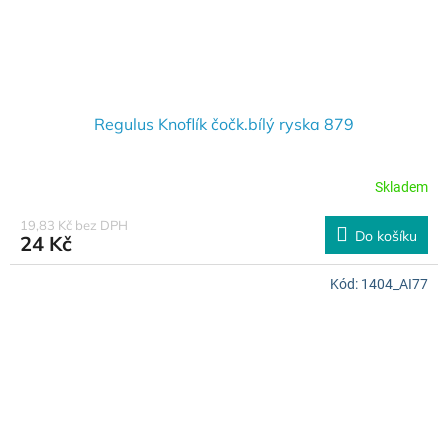
Regulus Knoflík čočk.bílý ryska 879
Skladem
19,83 Kč bez DPH
Do košíku
24 Kč
Kód:
1404_AI77