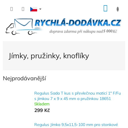
Přejít
NÁK
na
KOŠÍ
obsah
Jímky, pružinky, knoflíky
Nejprodávanější
Regulus Sada T kus s převlečnou maticí 1" F/Fu
s jímkou 7 x 9 x 45 mm a pružinkou 18651
Skladem
299 Kč
Regulus Jímka 9,5x11,5-100 mm pro stonkové