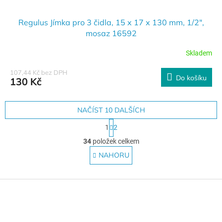
Regulus Jímka pro 3 čidla, 15 x 17 x 130 mm, 1/2",
mosaz 16592
Skladem
107,44 Kč bez DPH
Do košíku
130 Kč
NAČÍST 10 DALŠÍCH
S
1
2
t
O
r
34
položek celkem
v
á
l
NAHORU
n
á
k
o
d
v
Z
a
á
c
á
n
í
p
í
p
a
r