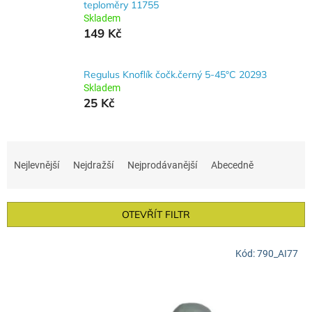
teploměry 11755
Skladem
149 Kč
Regulus Knoflík čočk.černý 5-45°C 20293
Skladem
25 Kč
Ř
a
Nejlevnější
Nejdražší
Nejprodávanější
Abecedně
z
e
n
OTEVŘÍT FILTR
í
p
V
r
Kód:
790_AI77
ý
o
p
d
i
u
s