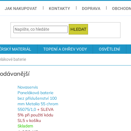
JAK NAKUPOVAT
KONTAKTY
DOPRAVA
OBCHODN
HLEDAT
ÉRSKÝ MATERIÁL
TOPENÍ A OHŘEV VODY
OSVĚTLENÍ
lákové baterie
rodávanější
Novaservis
Paneláková baterie
bez příslušenství 100
mm Metalia 55 chrom
55075/1,0
+ SLEVA
5% při použití kódu
SL5 v košíku
Skladem