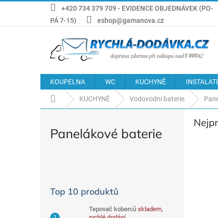
Přejít
+420 734 379 709 - EVIDENCE OBJEDNÁVEK (PO-
na
PÁ 7-15)
eshop@gamanova.cz
obsah
KOUPELNA
WC
KUCHYNĚ
INSTALAT
Domů
KUCHYNĚ
Vodovodní baterie
Pane
Nejp
Panelákové baterie
P
o
s
Top 10 produktů
t
r
Tepovač koberců
skladem,
a
rychlé dodání