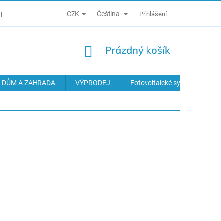
CZK
Čeština
Í PODMÍNKY
ZÁSADY ZPRACOVÁNÍ OSOBNÍCH ÚDAJŮ
Přihlášení
ODS
NÁKUPNÍ
Prázdný košík
KOŠÍK
DŮM A ZAHRADA
VÝPRODEJ
Fotovoltaické systémy