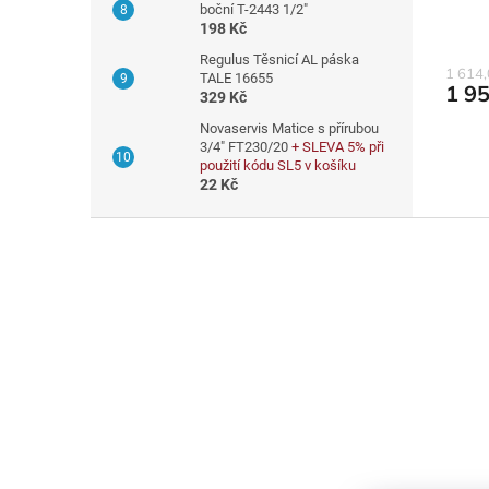
ů
55 c
boční T-2443 1/2"
198 Kč
při p
Regulus Těsnicí AL páska
1 614
TALE 16655
1 9
329 Kč
Novaservis Matice s přírubou
3/4" FT230/20
+ SLEVA 5% při
použití kódu SL5 v košíku
22 Kč
Z
á
p
a
t
í