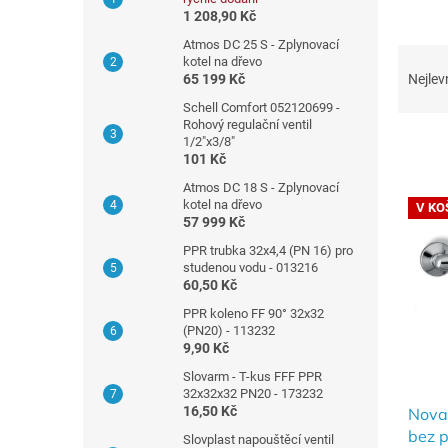
n
1 208,90 Kč
n
Atmos DC 25 S - Zplynovací
Ř
í
kotel na dřevo
a
65 199 Kč
Nejlev
p
z
a
Schell Comfort 052120699 -
e
Rohový regulační ventil
n
n
1/2"x3/8"
e
101 Kč
í
l
p
Atmos DC 18 S - Zplynovací
V
r
kotel na dřevo
V KO
ý
57 999 Kč
o
p
d
PPR trubka 32x4,4 (PN 16) pro
i
studenou vodu - 013216
u
s
60,50 Kč
k
p
PPR koleno FF 90° 32x32
t
r
(PN20) - 113232
ů
o
9,90 Kč
d
Slovarm - T-kus FFF PPR
u
32x32x32 PN20 - 173232
16,50 Kč
k
Nova
t
bez p
Slovplast napouštěcí ventil