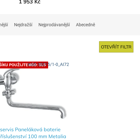
1 953 Kč
nější
Nejdražší
Nejprodávanější
Abecedně
OTEVŘÍT FILTR
Kód:
55075/1-0_AI72
ŠÍKU POUŽIJTE KÓD: SL5
servis Paneláková baterie
říslušenství 100 mm Metalia