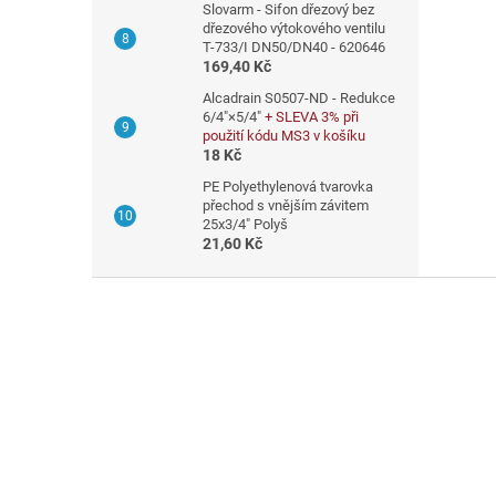
Slovarm - Sifon dřezový bez
dřezového výtokového ventilu
T-733/I DN50/DN40 - 620646
169,40 Kč
Alcadrain S0507-ND - Redukce
6/4"×5/4"
+ SLEVA 3% při
použití kódu MS3 v košíku
18 Kč
PE Polyethylenová tvarovka
přechod s vnějším závitem
25x3/4" Polyš
21,60 Kč
Z
á
p
a
t
í