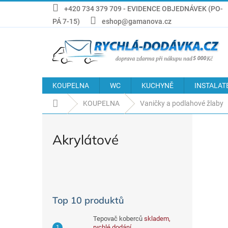
Přejít
+420 734 379 709 - EVIDENCE OBJEDNÁVEK (PO-
na
PÁ 7-15)
eshop@gamanova.cz
obsah
KOUPELNA
WC
KUCHYNĚ
INSTALAT
Domů
KOUPELNA
Vaničky a podlahové žlaby
Akrylátové
P
o
s
Top 10 produktů
t
r
Tepovač koberců
skladem,
a
rychlé dodání