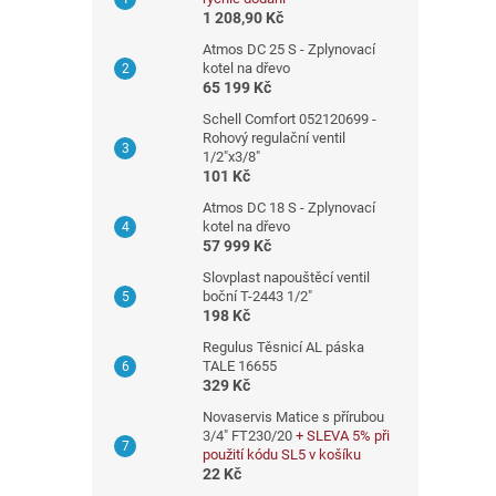
n
1 208,90 Kč
n
Atmos DC 25 S - Zplynovací
í
kotel na dřevo
65 199 Kč
p
a
Schell Comfort 052120699 -
Rohový regulační ventil
n
1/2"x3/8"
e
101 Kč
l
Atmos DC 18 S - Zplynovací
kotel na dřevo
57 999 Kč
Slovplast napouštěcí ventil
boční T-2443 1/2"
198 Kč
Regulus Těsnicí AL páska
TALE 16655
329 Kč
Novaservis Matice s přírubou
3/4" FT230/20
+ SLEVA 5% při
použití kódu SL5 v košíku
22 Kč