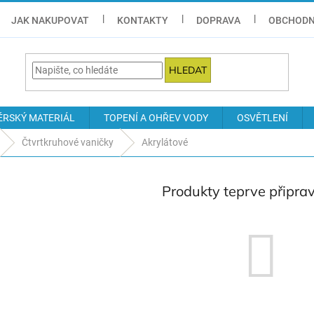
JAK NAKUPOVAT
KONTAKTY
DOPRAVA
OBCHODN
HLEDAT
ÉRSKÝ MATERIÁL
TOPENÍ A OHŘEV VODY
OSVĚTLENÍ
Čtvrtkruhové vaničky
Akrylátové
Produkty teprve připra