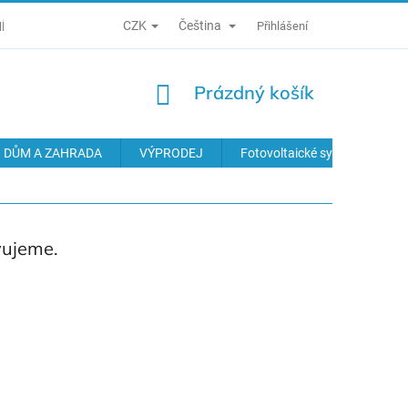
CZK
Čeština
Í PODMÍNKY
ZÁSADY ZPRACOVÁNÍ OSOBNÍCH ÚDAJŮ
Přihlášení
ODS
NÁKUPNÍ
Prázdný košík
KOŠÍK
DŮM A ZAHRADA
VÝPRODEJ
Fotovoltaické systémy
vujeme.