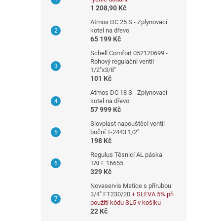
n
1 208,90 Kč
n
Atmos DC 25 S - Zplynovací
í
kotel na dřevo
65 199 Kč
p
a
Schell Comfort 052120699 -
Rohový regulační ventil
n
1/2"x3/8"
e
101 Kč
l
Atmos DC 18 S - Zplynovací
kotel na dřevo
57 999 Kč
Slovplast napouštěcí ventil
boční T-2443 1/2"
198 Kč
Regulus Těsnicí AL páska
TALE 16655
329 Kč
Novaservis Matice s přírubou
3/4" FT230/20
+ SLEVA 5% při
použití kódu SL5 v košíku
22 Kč