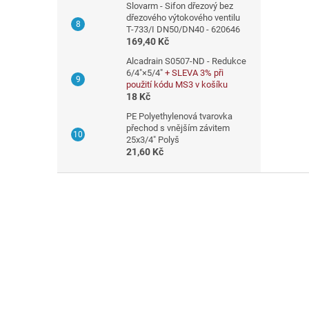
Slovarm - Sifon dřezový bez
dřezového výtokového ventilu
T-733/I DN50/DN40 - 620646
169,40 Kč
Alcadrain S0507-ND - Redukce
6/4"×5/4"
+ SLEVA 3% při
použití kódu MS3 v košíku
18 Kč
PE Polyethylenová tvarovka
přechod s vnějším závitem
25x3/4" Polyš
21,60 Kč
Z
á
p
a
t
í