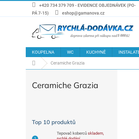
Přejít
+420 734 379 709 - EVIDENCE OBJEDNÁVEK (PO-
na
PÁ 7-15)
eshop@gamanova.cz
obsah
KOUPELNA
WC
KUCHYNĚ
INSTALAT
Domů
Ceramiche Grazia
Ceramiche Grazia
P
o
s
Top 10 produktů
t
r
Tepovač koberců
skladem,
a
rychlé dodání