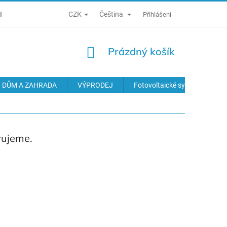
CZK
Čeština
Í PODMÍNKY
ZÁSADY ZPRACOVÁNÍ OSOBNÍCH ÚDAJŮ
Přihlášení
ODS
NÁKUPNÍ
Prázdný košík
KOŠÍK
DŮM A ZAHRADA
VÝPRODEJ
Fotovoltaické systémy
vujeme.