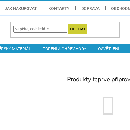
JAK NAKUPOVAT
KONTAKTY
DOPRAVA
OBCHODN
HLEDAT
ÉRSKÝ MATERIÁL
TOPENÍ A OHŘEV VODY
OSVĚTLENÍ
Produkty teprve připra