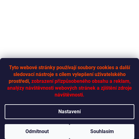
Tyto webové stránky používají soubory cookies a další
sledovací nástroje s cílem vylepšení uživatelského
RYCHLÁ-DODÁVKA.CZ
prostředí,
zobrazení přizpůsobeného obsahu a reklam,
analýzy návštěvnosti webových stránek a zjištění zdroje
návštěvnosti.
Vytvořil Shoptet
Nastavení
Copyright 2026
Rychlá dodávka
. Všechna práva vyhrazena.
Odmítnout
Souhlasím
Upravit nastavení cookies