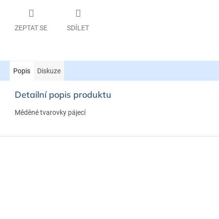
ZEPTAT SE
SDÍLET
Popis
Diskuze
Detailní popis produktu
Měděné tvarovky pájecí
Z
á
p
a
t
í