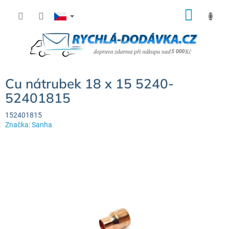
Přejít
NÁK
na
KOŠÍ
obsah
Cu nátrubek 18 x 15 5240-
52401815
152401815
Značka:
Sanha