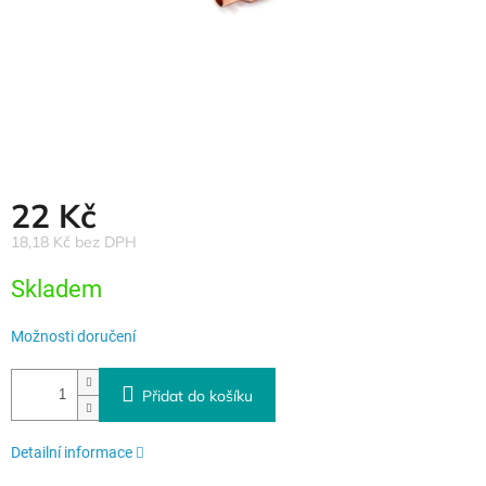
22 Kč
18,18 Kč bez DPH
Měrná
Skladem
cena:
Možnosti doručení
Přidat do košíku
Detailní informace