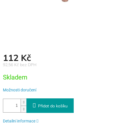
112 Kč
92,56 Kč bez DPH
Měrná
Skladem
cena:
Možnosti doručení
Přidat do košíku
Detailní informace