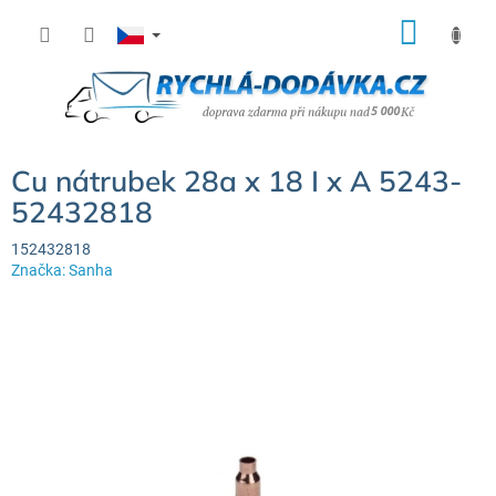
Přejít
NÁK
na
KOŠÍ
obsah
Cu nátrubek 28a x 18 I x A 5243-
52432818
152432818
Značka:
Sanha