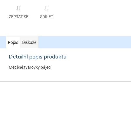
ZEPTAT SE
SDÍLET
Popis
Diskuze
Detailní popis produktu
Měděné tvarovky pájecí
Z
á
p
a
t
í