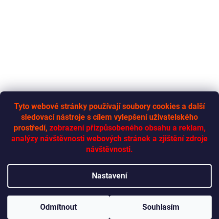
Tyto webové stránky používají soubory cookies a další
sledovací nástroje s cílem vylepšení uživatelského
RYCHLÁ-DODÁVKA.CZ
prostředí,
zobrazení přizpůsobeného obsahu a reklam,
analýzy návštěvnosti webových stránek a zjištění zdroje
návštěvnosti.
Vytvořil Shoptet
Nastavení
Copyright 2026
Rychlá dodávka
. Všechna práva vyhrazena.
Odmítnout
Souhlasím
Upravit nastavení cookies