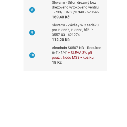
Slovarm - Sifon dřezový bez
dřezového výtokového ventilu
T-733/I DN50/DN40 - 620646
169,40 Kč
Slovarm - Závěsy WC sedáku
pro P-3557, P-3558, bílé P-
3557-03 - 621274
112,20 Kč
Alcadrain S0507-ND - Redukce
6/4"×5/4"
+ SLEVA 3% při
použití kódu MS3 v košíku
18 Kč
Z
á
p
a
t
í