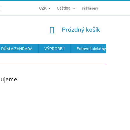
CZK
Čeština
Í PODMÍNKY
ZÁSADY ZPRACOVÁNÍ OSOBNÍCH ÚDAJŮ
Přihlášení
ODS
NÁKUPNÍ
Prázdný košík
KOŠÍK
DŮM A ZAHRADA
VÝPRODEJ
Fotovoltaické systémy
vujeme.