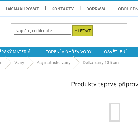
JAK NAKUPOVAT
KONTAKTY
DOPRAVA
OBCHODN
HLEDAT
ÉRSKÝ MATERIÁL
TOPENÍ A OHŘEV VODY
OSVĚTLENÍ
ám
Vany
Asymatrické vany
Délka vany 185 cm
Produkty teprve připra