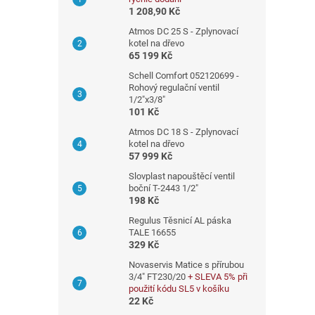
n
1 208,90 Kč
n
Atmos DC 25 S - Zplynovací
í
kotel na dřevo
65 199 Kč
p
a
Schell Comfort 052120699 -
Rohový regulační ventil
n
1/2"x3/8"
e
101 Kč
l
Atmos DC 18 S - Zplynovací
kotel na dřevo
57 999 Kč
Slovplast napouštěcí ventil
boční T-2443 1/2"
198 Kč
Regulus Těsnicí AL páska
TALE 16655
329 Kč
Novaservis Matice s přírubou
3/4" FT230/20
+ SLEVA 5% při
použití kódu SL5 v košíku
22 Kč