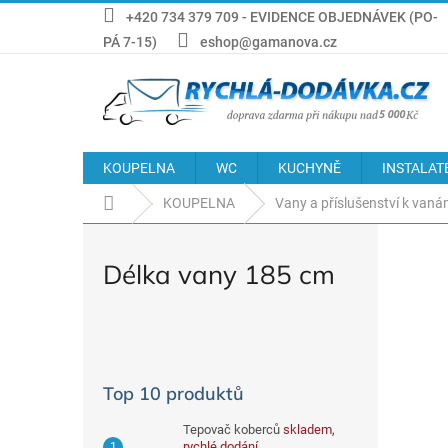
Přejít
+420 734 379 709 - EVIDENCE OBJEDNÁVEK (PO-
na
PÁ 7-15)
eshop@gamanova.cz
obsah
KOUPELNA
WC
KUCHYNĚ
INSTALAT
Domů
KOUPELNA
Vany a příslušenství k van
Délka vany 185 cm
P
o
s
Top 10 produktů
t
r
Tepovač koberců
skladem,
a
rychlé dodání