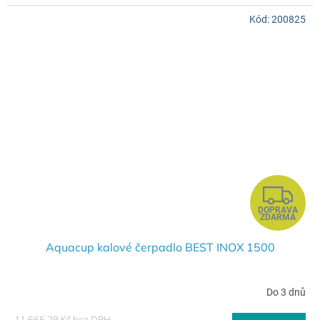
A
Kód:
200825
Z
DOPRAVA
D
ZDARMA
A
Aquacup kalové čerpadlo BEST INOX 1500
R
Do 3 dnů
M
11 665,29 Kč bez DPH