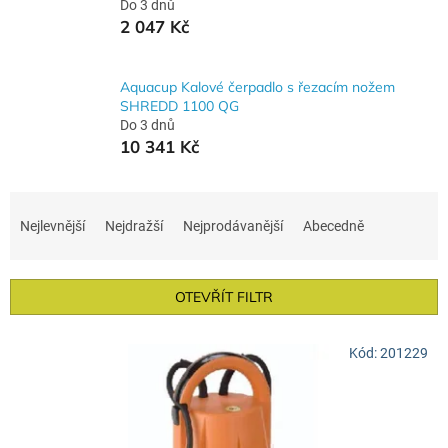
Do 3 dnů
2 047 Kč
Aquacup Kalové čerpadlo s řezacím nožem
SHREDD 1100 QG
Do 3 dnů
10 341 Kč
Ř
a
Nejlevnější
Nejdražší
Nejprodávanější
Abecedně
z
e
n
OTEVŘÍT FILTR
í
p
V
r
Kód:
201229
ý
o
p
d
i
u
s
k