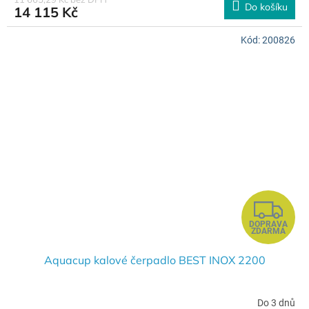
Do košíku
14 115 Kč
A
Kód:
200826
Z
DOPRAVA
D
ZDARMA
A
Aquacup kalové čerpadlo BEST INOX 2200
R
Do 3 dnů