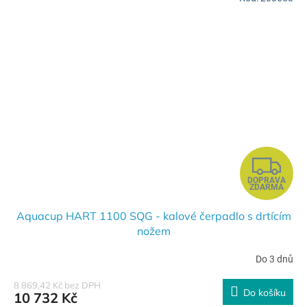
Z
DOPRAVA
D
ZDARMA
A
Aquacup HART 1100 SQG - kalové čerpadlo s drtícím
nožem
R
Do 3 dnů
M
8 869,42 Kč bez DPH
Do košíku
10 732 Kč