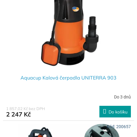
Aquacup Kalová čerpadla UNITERRA 903
Do 3 dnů
1 857,02 Kč bez DPH
Do košíku
2 247 Kč
Kód:
200657