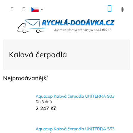
Přejít
NÁK
na
KOŠÍ
obsah
Kalová čerpadla
Nejprodávanější
Aquacup Kalová čerpadla UNITERRA 903
Do 3 dnů
2 247 Kč
Aquacup Kalová čerpadla UNITERRA 553