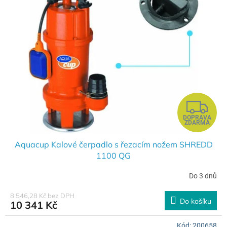
Z
DOPRAVA
D
ZDARMA
A
Aquacup Kalové čerpadlo s řezacím nožem SHREDD
1100 QG
R
Do 3 dnů
M
8 546,28 Kč bez DPH
Do košíku
10 341 Kč
A
Kód:
200658