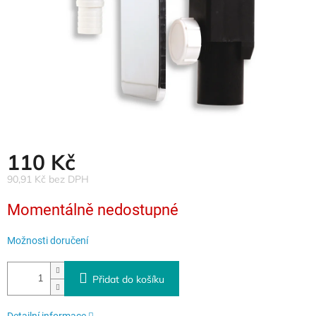
110 Kč
90,91 Kč bez DPH
Měrná
Momentálně nedostupné
cena:
Možnosti doručení
Přidat do košíku
Detailní informace