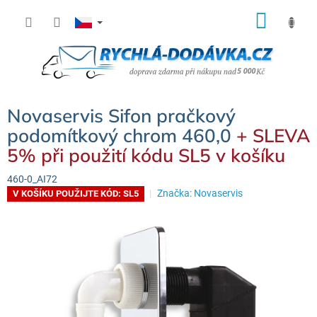
Přejít
NÁK
na
KOŠÍ
obsah
Novaservis Sifon pračkový
podomítkový chrom 460,0
+ SLEVA
5% při použití kódu SL5 v košíku
460-0_AI72
Značka:
Novaservis
V KOŠÍKU POUŽIJTE KÓD: SL5