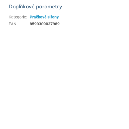
Doplňkové parametry
Kategorie
:
Pračkové sifony
EAN
:
8590309037989
Z
á
p
a
t
í