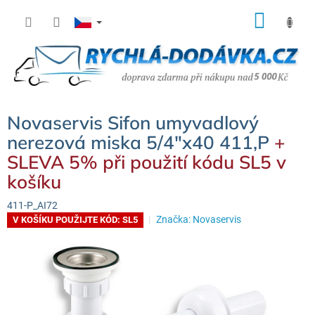
Přejít
NÁK
na
KOŠÍ
obsah
Novaservis Sifon umyvadlový
nerezová miska 5/4"x40 411,P
+
SLEVA 5% při použití kódu SL5 v
košíku
411-P_AI72
Značka:
Novaservis
V KOŠÍKU POUŽIJTE KÓD: SL5