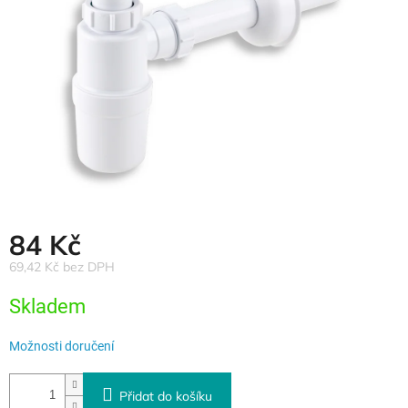
84 Kč
69,42 Kč bez DPH
Měrná
Skladem
cena:
Možnosti doručení
Přidat do košíku