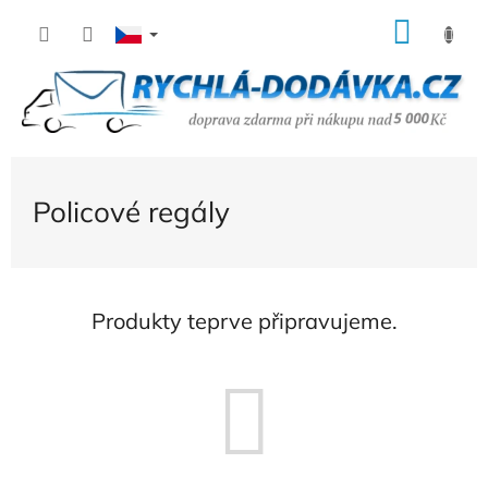
Přejít
NÁK
na
KOŠÍ
obsah
Policové regály
Produkty teprve připravujeme.