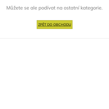
Můžete se ale podívat na ostatní kategorie.
ZPĚT DO OBCHODU
Z
á
p
a
t
í