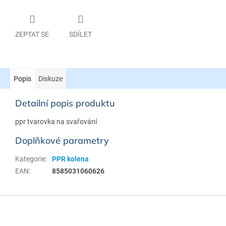
ZEPTAT SE
SDÍLET
Popis
Diskuze
Detailní popis produktu
ppr tvarovka na svařování
Doplňkové parametry
Kategorie
:
PPR kolena
EAN
:
8585031060626
Z
á
p