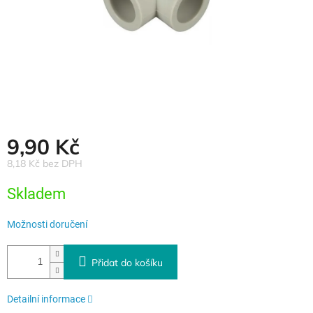
9,90 Kč
8,18 Kč bez DPH
Měrná
Skladem
cena:
Možnosti doručení
Přidat do košíku
Detailní informace