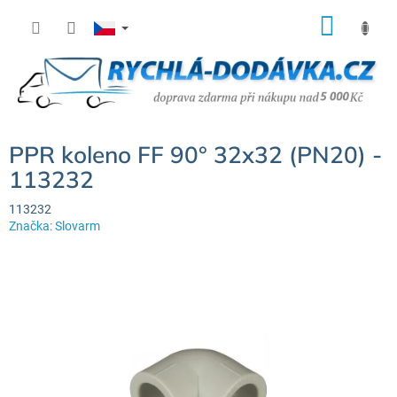
Přejít
NÁK
na
KOŠÍ
obsah
PPR koleno FF 90° 32x32 (PN20) -
113232
113232
Značka:
Slovarm