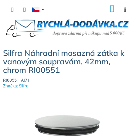
Přejít
NÁK
na
KOŠÍ
obsah
Silfra Náhradní mosazná zátka k
vanovým soupravám, 42mm,
chrom RI00551
RI00551_AI71
Značka:
Silfra