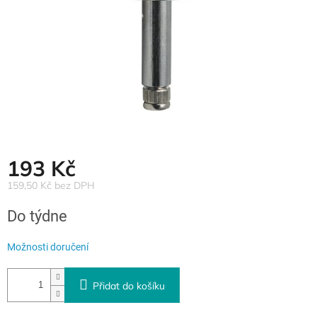
193 Kč
159,50 Kč bez DPH
Měrná
Do týdne
cena:
Možnosti doručení
Přidat do košíku