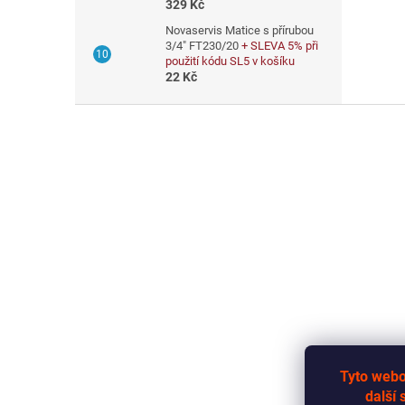
329 Kč
Novaservis Matice s přírubou
3/4" FT230/20
+ SLEVA 5% při
použití kódu SL5 v košíku
22 Kč
Z
á
p
a
t
í
Tyto webo
další 