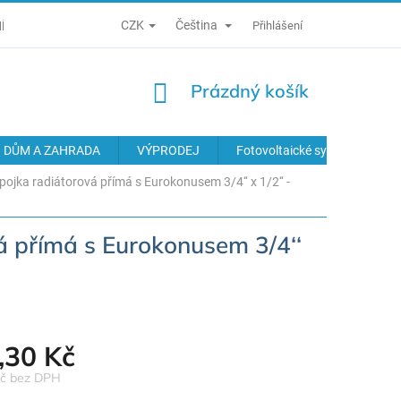
CZK
Čeština
Í PODMÍNKY
ZÁSADY ZPRACOVÁNÍ OSOBNÍCH ÚDAJŮ
Přihlášení
ODS
NÁKUPNÍ
Prázdný košík
KOŠÍK
DŮM A ZAHRADA
VÝPRODEJ
Fotovoltaické systémy
ojka radiátorová přímá s Eurokonusem 3/4‘‘ x 1/2‘‘ -
 přímá s Eurokonusem 3/4‘‘
,30 Kč
Kč bez DPH