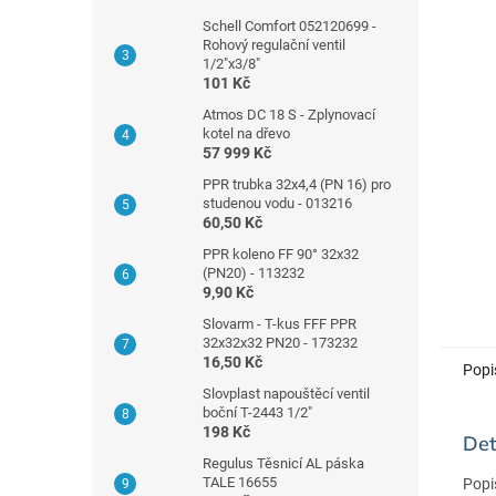
p
a
Schell Comfort 052120699 -
Rohový regulační ventil
n
1/2"x3/8"
e
101 Kč
l
Atmos DC 18 S - Zplynovací
kotel na dřevo
57 999 Kč
PPR trubka 32x4,4 (PN 16) pro
studenou vodu - 013216
60,50 Kč
PPR koleno FF 90° 32x32
(PN20) - 113232
9,90 Kč
Slovarm - T-kus FFF PPR
32x32x32 PN20 - 173232
16,50 Kč
Popi
Slovplast napouštěcí ventil
boční T-2443 1/2"
198 Kč
Det
Regulus Těsnicí AL páska
TALE 16655
Popi