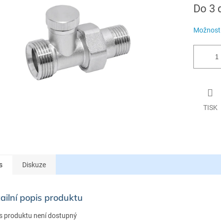
Měrná
Do 3 
cena:
Možnosti
TISK
s
Diskuze
ailní popis produktu
s produktu není dostupný