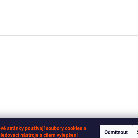
vé stránky používají soubory cookies a
Odmítnout
sledovací nástroje s cílem vylepšení