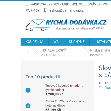
Přejít
+420 734 379 709 - EVIDENCE OBJEDNÁVEK (PO-
na
PÁ 7-15)
eshop@gamanova.cz
obsah
KOUPELNA
WC
KUCHYNĚ
INSTALAT
INSTALATÉRSKÝ
Příslušenství 
Domů
MATERIÁL
instalaci
P
Slo
o
s
x 1/
Top 10 produktů
t
400453
r
Tepovač koberců
skladem,
Značka
a
rychlé dodání
n
1 208,90 Kč
n
Atmos DC 25 S - Zplynovací
í
kotel na dřevo
65 199 Kč