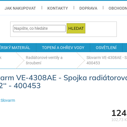
JAK NAKUPOVAT
KONTAKTY
DOPRAVA
OBCHODN
HLEDAT
ÉRSKÝ MATERIÁL
TOPENÍ A OHŘEV VODY
OSVĚTLENÍ
k
Radiátorové ventily a
Slovarm VE-4308AE - Sp
šroubení
400453
varm VE-4308AE - Spojka radiátorová
2‘‘ - 400453
:
Slovarm
124
102,73 