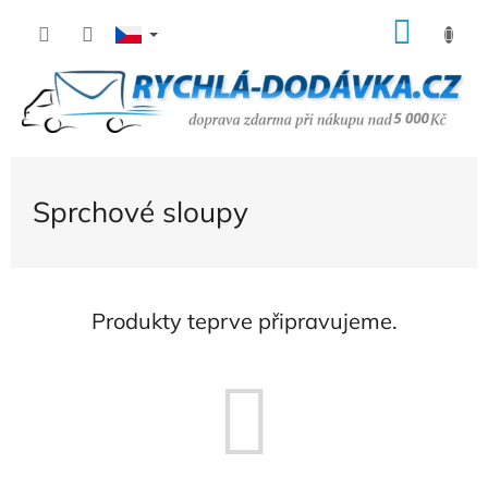
Přejít
NÁK
na
KOŠÍ
obsah
Sprchové sloupy
Produkty teprve připravujeme.