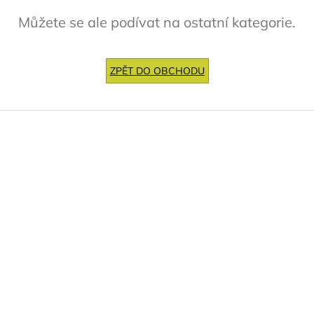
Můžete se ale podívat na ostatní kategorie.
ZPĚT DO OBCHODU
Z
á
p
a
t
í