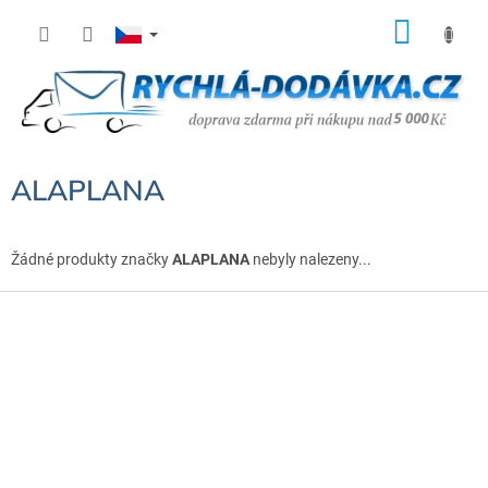
Přejít
NÁK
na
KOŠÍ
obsah
ALAPLANA
Žádné produkty značky
ALAPLANA
nebyly nalezeny...
Z
á
p
a
t
í