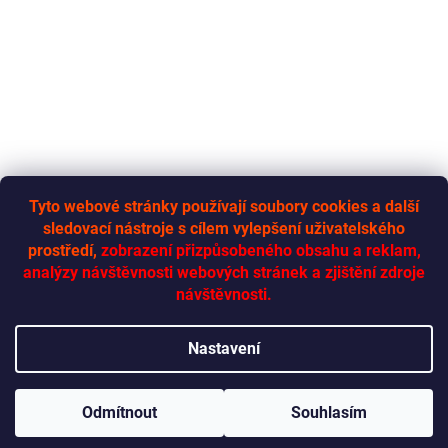
Tyto webové stránky používají soubory cookies a další
sledovací nástroje s cílem vylepšení uživatelského
RYCHLÁ-DODÁVKA.CZ
prostředí,
zobrazení přizpůsobeného obsahu a reklam,
analýzy návštěvnosti webových stránek a zjištění zdroje
návštěvnosti.
Vytvořil Shoptet
Nastavení
Copyright 2026
Rychlá dodávka
. Všechna práva vyhrazena.
Odmítnout
Souhlasím
Upravit nastavení cookies