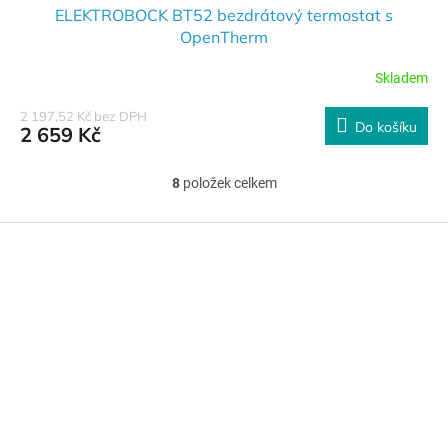
ELEKTROBOCK BT52 bezdrátový termostat s
OpenTherm
Skladem
2 197,52 Kč bez DPH
Do košíku
2 659 Kč
8
položek celkem
O
v
l
Z
á
á
d
p
a
a
c
t
í
í
p
r
v
k
y
v