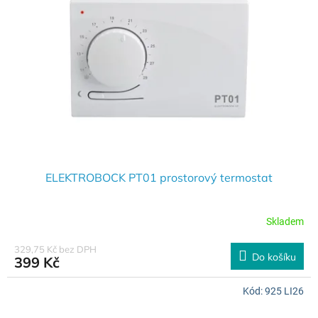
s
o
p
d
r
u
o
k
d
t
u
ů
k
t
ů
ELEKTROBOCK PT01 prostorový termostat
Skladem
329,75 Kč bez DPH
Do košíku
399 Kč
Kód:
925 LI26