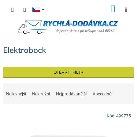
Přejít
NÁK
na
KOŠÍ
obsah
Elektrobock
OTEVŘÍT FILTR
Ř
a
Nejlevnější
Nejdražší
Nejprodávanější
Abecedně
z
e
V
n
Kód:
499775
ý
í
p
p
i
r