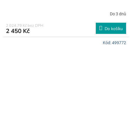
Do 3 dnů
2 024,79 Kč bez DPH
Do košíku
2 450 Kč
Kód:
499772