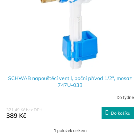
s
o
p
d
r
u
o
k
d
t
u
ů
k
t
ů
SCHWAB napouštěcí ventil, boční přívod 1/2", mosaz
747U-038
Do týdne
321,49 Kč bez DPH
Do košíku
389 Kč
1
položek celkem
O
v