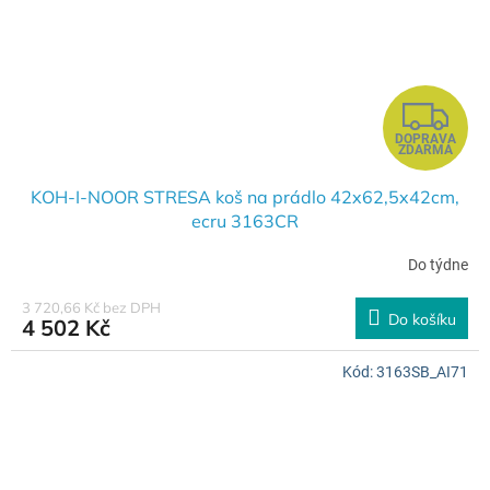
Z
DOPRAVA
D
ZDARMA
A
KOH-I-NOOR STRESA koš na prádlo 42x62,5x42cm,
ecru 3163CR
R
Do týdne
M
3 720,66 Kč bez DPH
Do košíku
4 502 Kč
A
Kód:
3163SB_AI71