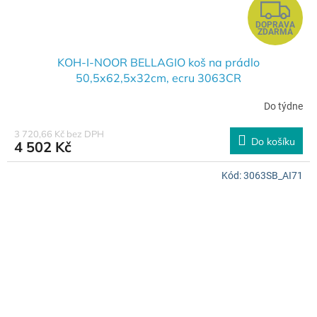
Z
DOPRAVA
D
ZDARMA
A
KOH-I-NOOR BELLAGIO koš na prádlo
50,5x62,5x32cm, ecru 3063CR
R
Do týdne
M
3 720,66 Kč bez DPH
Do košíku
4 502 Kč
A
Kód:
3063SB_AI71