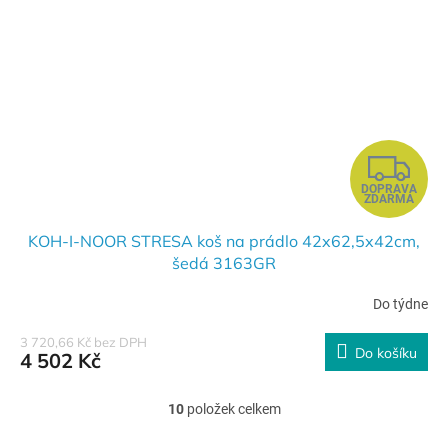
Z
DOPRAVA
D
ZDARMA
A
KOH-I-NOOR STRESA koš na prádlo 42x62,5x42cm,
šedá 3163GR
R
Do týdne
M
3 720,66 Kč bez DPH
Do košíku
4 502 Kč
A
10
položek celkem
O
v