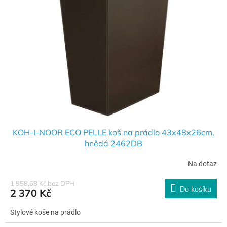
s
o
p
d
r
u
o
k
d
t
u
ů
k
t
ů
KOH-I-NOOR ECO PELLE koš na prádlo 43x48x26cm,
hnědá 2462DB
Na dotaz
1 958,68 Kč bez DPH
Do košíku
2 370 Kč
Stylové koše na prádlo