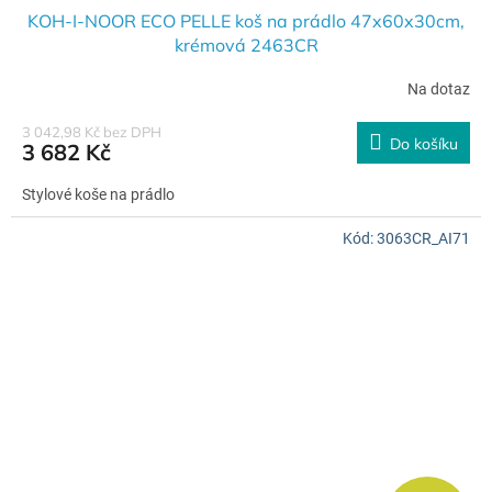
A
KOH-I-NOOR ECO PELLE koš na prádlo 47x60x30cm,
krémová 2463CR
R
Na dotaz
M
3 042,98 Kč bez DPH
Do košíku
3 682 Kč
A
Stylové koše na prádlo
Kód:
3063CR_AI71