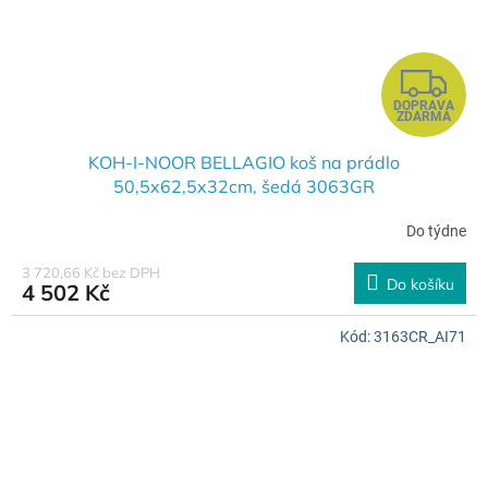
Z
DOPRAVA
D
ZDARMA
A
KOH-I-NOOR BELLAGIO koš na prádlo
50,5x62,5x32cm, šedá 3063GR
R
Do týdne
M
3 720,66 Kč bez DPH
Do košíku
4 502 Kč
A
Kód:
3163CR_AI71