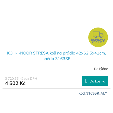
Z
DOPRAVA
D
ZDARMA
A
KOH-I-NOOR STRESA koš na prádlo 42x62,5x42cm,
hnědá 3163SB
R
Do týdne
M
3 720,66 Kč bez DPH
Do košíku
4 502 Kč
A
Kód:
3163GR_AI71