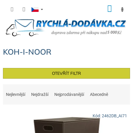
Přejít
NÁK
na
KOŠÍ
obsah
KOH-I-NOOR
OTEVŘÍT FILTR
Ř
a
Nejlevnější
Nejdražší
Nejprodávanější
Abecedně
z
e
V
n
Kód:
2462DB_AI71
ý
í
p
p
i
r