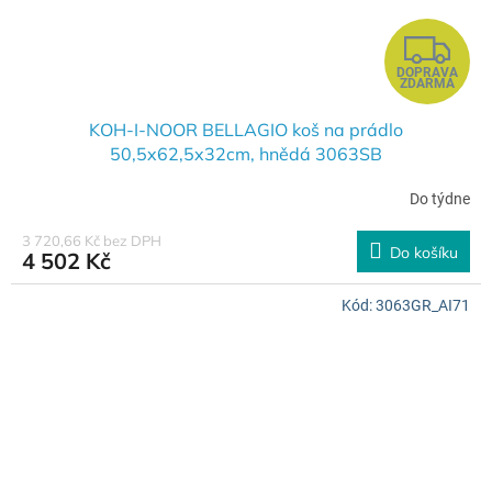
Z
DOPRAVA
D
ZDARMA
A
KOH-I-NOOR BELLAGIO koš na prádlo
50,5x62,5x32cm, hnědá 3063SB
R
Do týdne
M
3 720,66 Kč bez DPH
Do košíku
4 502 Kč
A
Kód:
3063GR_AI71