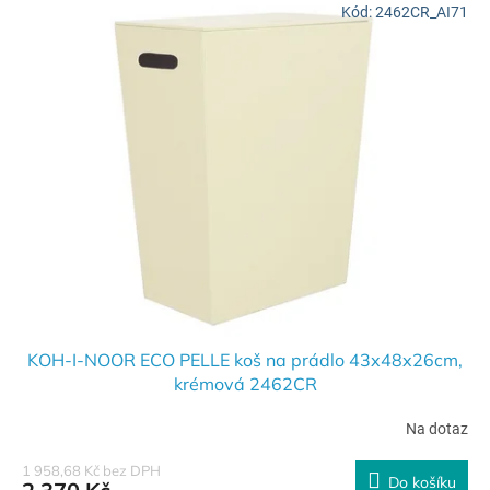
Kód:
2462CR_AI71
KOH-I-NOOR ECO PELLE koš na prádlo 43x48x26cm,
krémová 2462CR
Na dotaz
1 958,68 Kč bez DPH
Do košíku