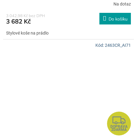
R
Na dotaz
M
3 042,98 Kč bez DPH
Do košíku
3 682 Kč
A
Stylové koše na prádlo
Kód:
2463CR_AI71
Z
DOPRAVA
D
ZDARMA