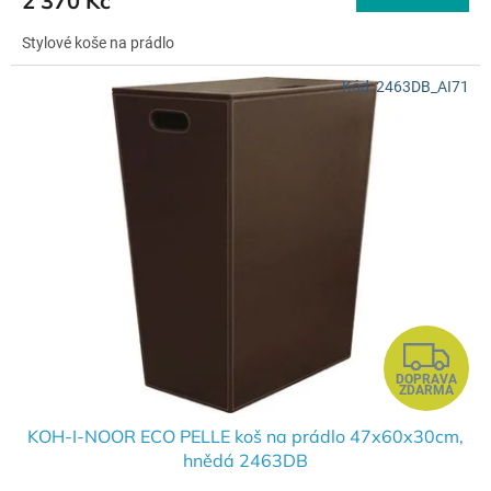
2 370 Kč
Stylové koše na prádlo
Kód:
2463DB_AI71
Z
DOPRAVA
D
ZDARMA
A
KOH-I-NOOR ECO PELLE koš na prádlo 47x60x30cm,
hnědá 2463DB