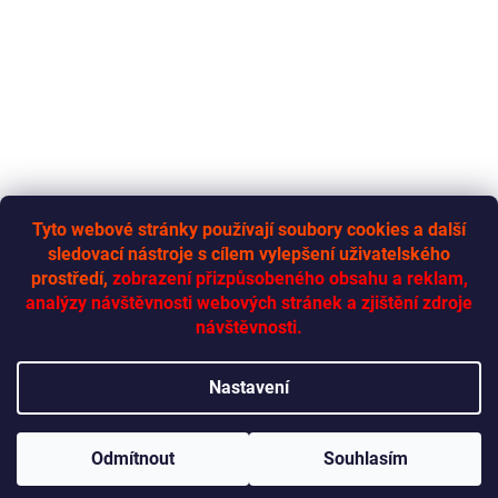
Tyto webové stránky používají soubory cookies a další
sledovací nástroje s cílem vylepšení uživatelského
RYCHLÁ-DODÁVKA.CZ
prostředí,
zobrazení přizpůsobeného obsahu a reklam,
analýzy návštěvnosti webových stránek a zjištění zdroje
návštěvnosti.
Vytvořil Shoptet
Nastavení
Copyright 2026
Rychlá dodávka
. Všechna práva vyhrazena.
Odmítnout
Souhlasím
Upravit nastavení cookies