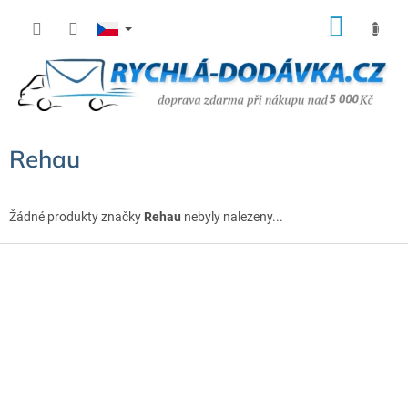
Přejít
NÁK
na
KOŠÍ
obsah
Rehau
Žádné produkty značky
Rehau
nebyly nalezeny...
Z
á
p
a
t
í