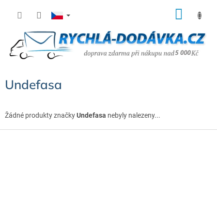
Přejít
NÁK
na
KOŠÍ
obsah
Undefasa
Žádné produkty značky
Undefasa
nebyly nalezeny...
Z
á
p
a
t
í