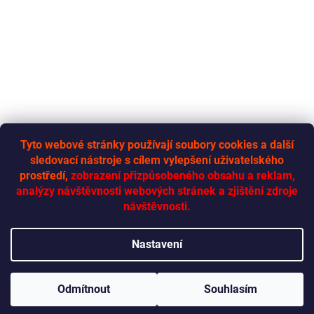
Tyto webové stránky používají soubory cookies a další
sledovací nástroje s cílem vylepšení uživatelského
RYCHLÁ-DODÁVKA.CZ
prostředí,
zobrazení přizpůsobeného obsahu a reklam,
analýzy návštěvnosti webových stránek a zjištění zdroje
návštěvnosti.
Vytvořil Shoptet
Nastavení
Copyright 2026
Rychlá dodávka
. Všechna práva vyhrazena.
Odmítnout
Souhlasím
Upravit nastavení cookies