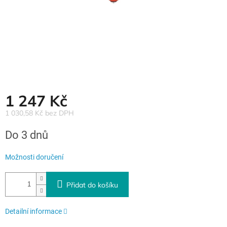
1 247 Kč
1 030,58 Kč bez DPH
Měrná
Do 3 dnů
cena:
Možnosti doručení
Přidat do košíku
Detailní informace