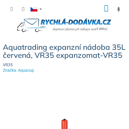
Přejít
NÁK
na
KOŠÍ
obsah
Aquatrading expanzní nádoba 35L
červená, VR35 expanzomat-VR35
VR35
Značka:
Aquacup