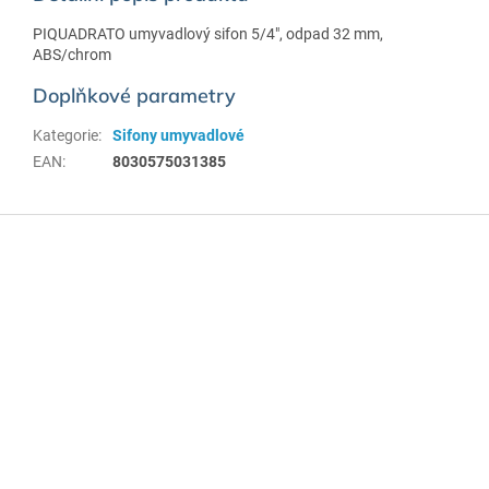
PIQUADRATO umyvadlový sifon 5/4", odpad 32 mm,
ABS/chrom
Doplňkové parametry
Kategorie
:
Sifony umyvadlové
EAN
:
8030575031385
Z
á
p
a
t
í