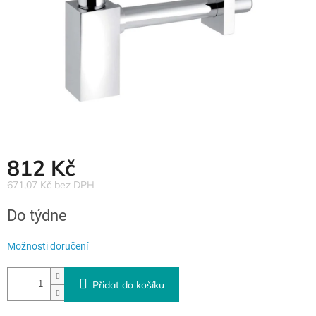
812 Kč
671,07 Kč bez DPH
Měrná
Do týdne
cena:
Možnosti doručení
Přidat do košíku