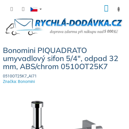
Přejít
NÁK
na
KOŠÍ
obsah
Bonomini PIQUADRATO
umyvadlový sifon 5/4", odpad 32
mm, ABS/chrom 0510OT25K7
0510OT25K7_AI71
Značka:
Bonomini