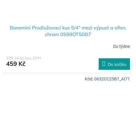
Bonomini Prodlužovací kus 5/4" mezi výpust a sifon,
chrom 0599OT50B7
Do týdne
379,34 Kč bez DPH
459 Kč
Do košíku
Kód:
0632CC25B7_AI71