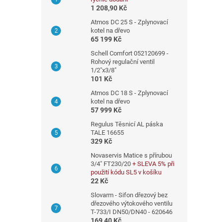
n
1 208,90 Kč
n
Atmos DC 25 S - Zplynovací
í
kotel na dřevo
65 199 Kč
p
a
Schell Comfort 052120699 -
Rohový regulační ventil
n
1/2"x3/8"
e
101 Kč
l
Atmos DC 18 S - Zplynovací
kotel na dřevo
57 999 Kč
Regulus Těsnicí AL páska
TALE 16655
329 Kč
Novaservis Matice s přírubou
3/4" FT230/20
+ SLEVA 5% při
použití kódu SL5 v košíku
22 Kč
Slovarm - Sifon dřezový bez
dřezového výtokového ventilu
T-733/I DN50/DN40 - 620646
169,40 Kč