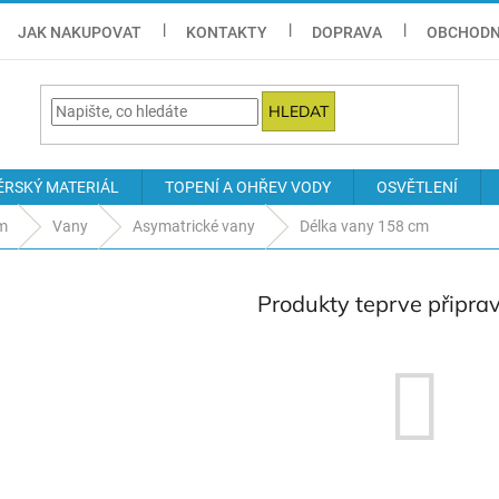
JAK NAKUPOVAT
KONTAKTY
DOPRAVA
OBCHODN
HLEDAT
ÉRSKÝ MATERIÁL
TOPENÍ A OHŘEV VODY
OSVĚTLENÍ
ám
Vany
Asymatrické vany
Délka vany 158 cm
Produkty teprve připra