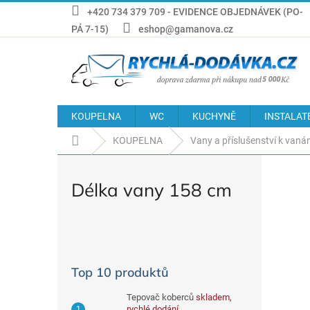
Přejít
+420 734 379 709 - EVIDENCE OBJEDNÁVEK (PO-
na
PÁ 7-15)
eshop@gamanova.cz
obsah
KOUPELNA
WC
KUCHYNĚ
INSTALAT
Domů
KOUPELNA
Vany a příslušenství k van
Délka vany 158 cm
P
o
s
Top 10 produktů
t
r
Tepovač koberců
skladem,
a
rychlé dodání