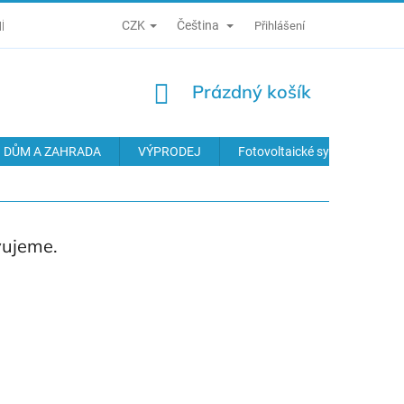
CZK
Čeština
Í PODMÍNKY
ZÁSADY ZPRACOVÁNÍ OSOBNÍCH ÚDAJŮ
Přihlášení
ODS
NÁKUPNÍ
Prázdný košík
KOŠÍK
DŮM A ZAHRADA
VÝPRODEJ
Fotovoltaické systémy
vujeme.