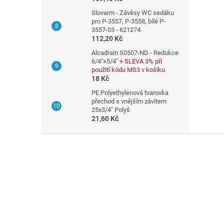
Slovarm - Závěsy WC sedáku
pro P-3557, P-3558, bílé P-
3557-03 - 621274
112,20 Kč
Alcadrain S0507-ND - Redukce
6/4"×5/4"
+ SLEVA 3% při
použití kódu MS3 v košíku
18 Kč
PE Polyethylenová tvarovka
přechod s vnějším závitem
25x3/4" Polyš
21,60 Kč
Z
á
p
a
t
í