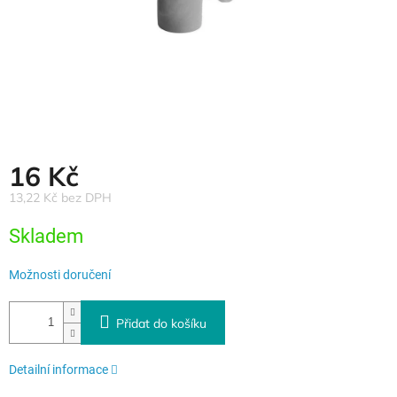
16 Kč
13,22 Kč bez DPH
Měrná
Skladem
cena:
Možnosti doručení
Přidat do košíku
Detailní informace