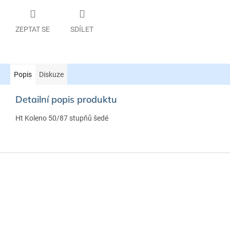
ZEPTAT SE
SDÍLET
Popis
Diskuze
Detailní popis produktu
Ht Koleno 50/87 stupňů šedé
Z
á
p
a
t
í