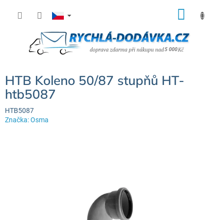
Přejít
NÁK
na
KOŠÍ
obsah
HTB Koleno 50/87 stupňů HT-
htb5087
HTB5087
Značka:
Osma