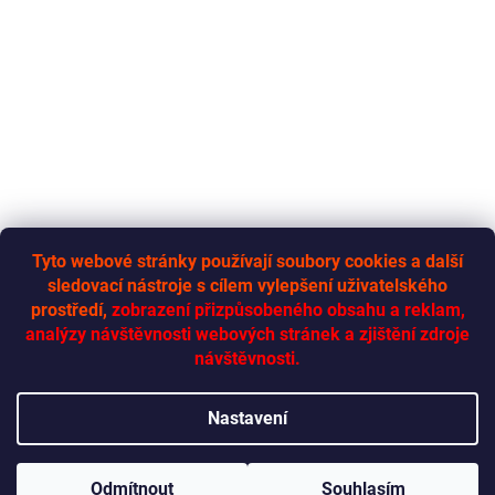
Tyto webové stránky používají soubory cookies a další
sledovací nástroje s cílem vylepšení uživatelského
RYCHLÁ-DODÁVKA.CZ
prostředí,
zobrazení přizpůsobeného obsahu a reklam,
analýzy návštěvnosti webových stránek a zjištění zdroje
návštěvnosti.
Vytvořil Shoptet
Nastavení
Copyright 2026
Rychlá dodávka
. Všechna práva vyhrazena.
Odmítnout
Souhlasím
Upravit nastavení cookies