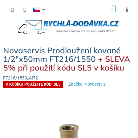
Přejít
NÁK
na
KOŠÍ
obsah
Novaservis Prodloužení kované
1/2"x50mm FT216/1550
+ SLEVA
5% při použití kódu SL5 v košíku
FT216/1550_AI72
Značka:
Novaservis
V KOŠÍKU POUŽIJTE KÓD: SL5