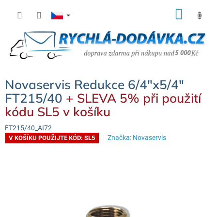
Přejít
NÁK
na
KOŠÍ
obsah
Novaservis Redukce 6/4"x5/4"
FT215/40
+ SLEVA 5% při použití
kódu SL5 v košíku
FT215/40_AI72
Značka:
Novaservis
V KOŠÍKU POUŽIJTE KÓD: SL5