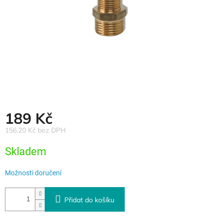
189 Kč
156,20 Kč bez DPH
Měrná
Skladem
cena:
Možnosti doručení
Přidat do košíku