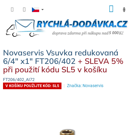
Přejít
NÁK
na
KOŠÍ
obsah
Novaservis Vsuvka redukovaná
6/4" x1" FT206/402
+ SLEVA 5%
při použití kódu SL5 v košíku
FT206/402_AI72
Značka:
Novaservis
V KOŠÍKU POUŽIJTE KÓD: SL5