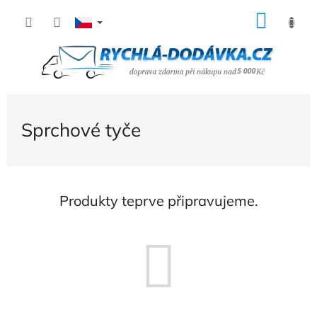
Přejít
NÁK
na
KOŠÍ
obsah
Sprchové tyče
Produkty teprve připravujeme.