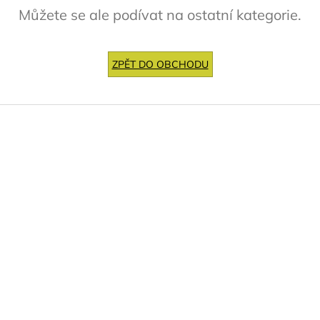
Můžete se ale podívat na ostatní kategorie.
ZPĚT DO OBCHODU
Z
á
p
a
t
í