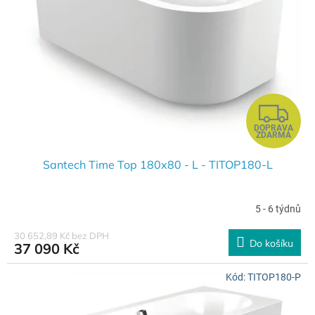
k
p
t
r
ů
o
d
u
k
t
Z
ů
DOPRAVA
D
ZDARMA
A
Santech Time Top 180x80 - L - TITOP180-L
R
5 - 6 týdnů
M
30 652,89 Kč bez DPH
Do košíku
37 090 Kč
A
Kód:
TITOP180-P