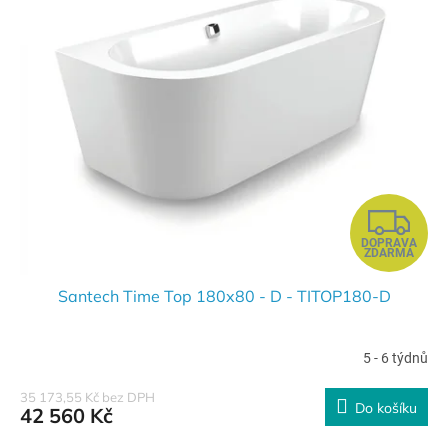
Z
DOPRAVA
D
ZDARMA
A
Santech Time Top 180x80 - D - TITOP180-D
R
5 - 6 týdnů
M
35 173,55 Kč bez DPH
Do košíku
42 560 Kč
A