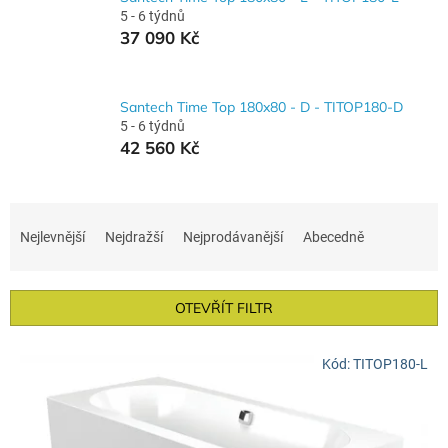
5 - 6 týdnů
37 090 Kč
Santech Time Top 180x80 - D - TITOP180-D
5 - 6 týdnů
42 560 Kč
Ř
a
Nejlevnější
Nejdražší
Nejprodávanější
Abecedně
z
e
n
OTEVŘÍT FILTR
í
p
V
r
Kód:
TITOP180-L
ý
o
p
d
i
u
s