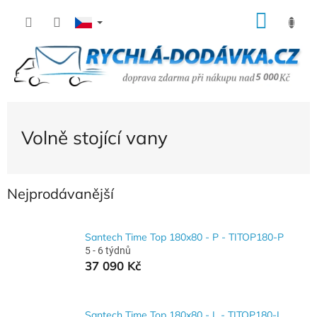
Přejít
NÁK
na
KOŠÍ
obsah
Volně stojící vany
Nejprodávanější
Santech Time Top 180x80 - P - TITOP180-P
5 - 6 týdnů
37 090 Kč
Santech Time Top 180x80 - L - TITOP180-L