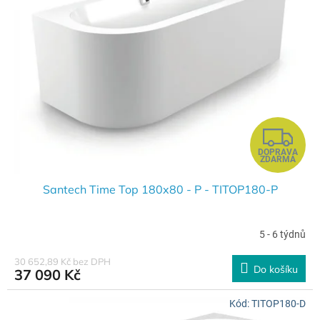
Z
DOPRAVA
D
ZDARMA
A
Santech Time Top 180x80 - P - TITOP180-P
R
5 - 6 týdnů
M
30 652,89 Kč bez DPH
Do košíku
37 090 Kč
A
Kód:
TITOP180-D