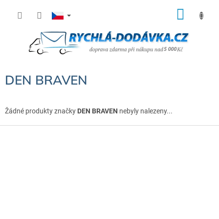
Přejít
NÁK
na
KOŠÍ
obsah
DEN BRAVEN
Žádné produkty značky
DEN BRAVEN
nebyly nalezeny...
Z
á
p
a
t
í