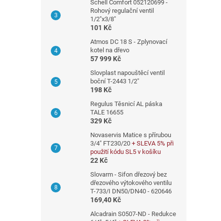
a
Schell Comfort 052120699 -
Rohový regulační ventil
n
1/2"x3/8"
e
101 Kč
l
Atmos DC 18 S - Zplynovací
kotel na dřevo
57 999 Kč
Slovplast napouštěcí ventil
boční T-2443 1/2"
198 Kč
Regulus Těsnicí AL páska
TALE 16655
329 Kč
Novaservis Matice s přírubou
3/4" FT230/20
+ SLEVA 5% při
použití kódu SL5 v košíku
22 Kč
Slovarm - Sifon dřezový bez
dřezového výtokového ventilu
T-733/I DN50/DN40 - 620646
169,40 Kč
Alcadrain S0507-ND - Redukce