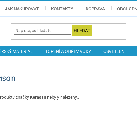
JAK NAKUPOVAT
KONTAKTY
DOPRAVA
OBCHODN
HLEDAT
ÉRSKÝ MATERIÁL
TOPENÍ A OHŘEV VODY
OSVĚTLENÍ
asan
rodukty značky
Kerasan
nebyly nalezeny...