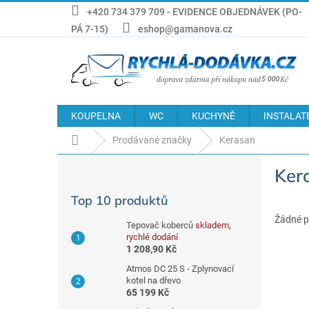
Přejít
+420 734 379 709 - EVIDENCE OBJEDNÁVEK (PO-
na
PÁ 7-15)
eshop@gamanova.cz
obsah
KOUPELNA
WC
KUCHYNĚ
INSTALAT
Domů
Prodávané značky
Kerasan
P
Ker
o
s
Top 10 produktů
t
r
Žádné p
Tepovač koberců
skladem,
a
rychlé dodání
n
1 208,90 Kč
n
Atmos DC 25 S - Zplynovací
í
kotel na dřevo
65 199 Kč
p