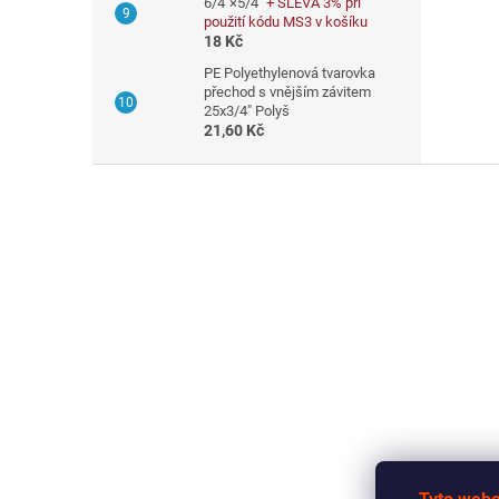
6/4"×5/4"
+ SLEVA 3% při
použití kódu MS3 v košíku
18 Kč
PE Polyethylenová tvarovka
přechod s vnějším závitem
25x3/4" Polyš
21,60 Kč
Z
á
p
a
t
í