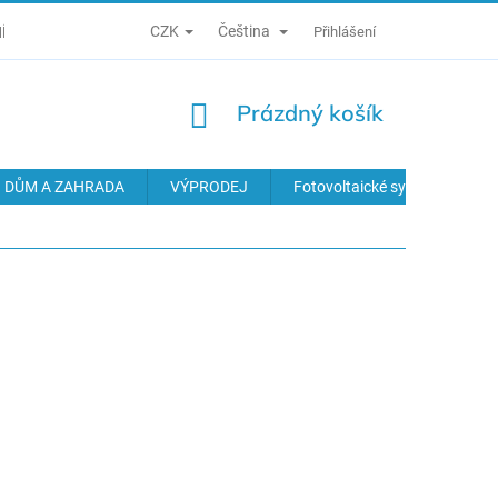
CZK
Čeština
Í PODMÍNKY
ZÁSADY ZPRACOVÁNÍ OSOBNÍCH ÚDAJŮ
Přihlášení
ODS
NÁKUPNÍ
Prázdný košík
KOŠÍK
DŮM A ZAHRADA
VÝPRODEJ
Fotovoltaické systémy