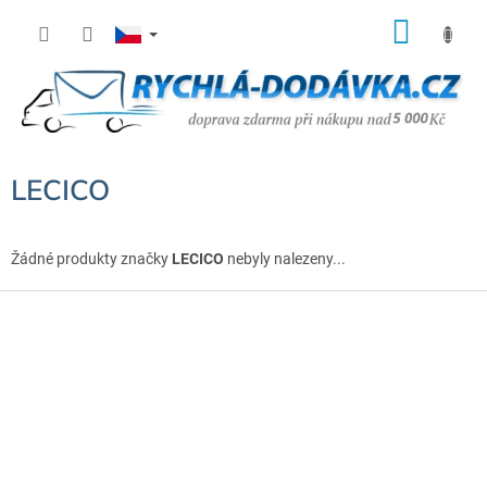
Přejít
NÁK
na
KOŠÍ
obsah
LECICO
Žádné produkty značky
LECICO
nebyly nalezeny...
Z
á
p
a
t
í