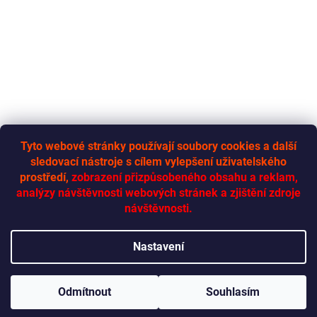
Tyto webové stránky používají soubory cookies a další
sledovací nástroje s cílem vylepšení uživatelského
RYCHLÁ-DODÁVKA.CZ
prostředí,
zobrazení přizpůsobeného obsahu a reklam,
analýzy návštěvnosti webových stránek a zjištění zdroje
návštěvnosti.
Vytvořil Shoptet
Nastavení
Copyright 2026
Rychlá dodávka
. Všechna práva vyhrazena.
Odmítnout
Souhlasím
Upravit nastavení cookies