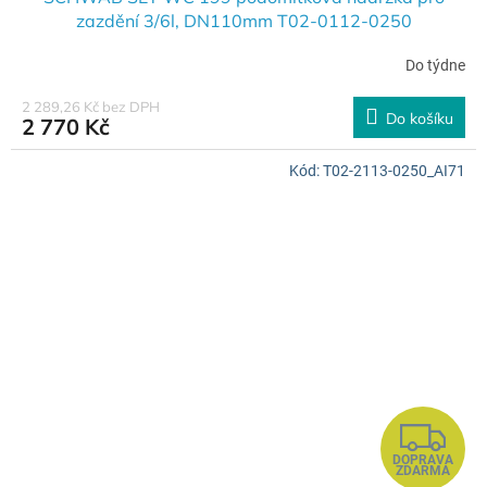
zazdění 3/6l, DN110mm T02-0112-0250
Do týdne
2 289,26 Kč bez DPH
Do košíku
2 770 Kč
Kód:
T02-2113-0250_AI71
Z
DOPRAVA
D
ZDARMA