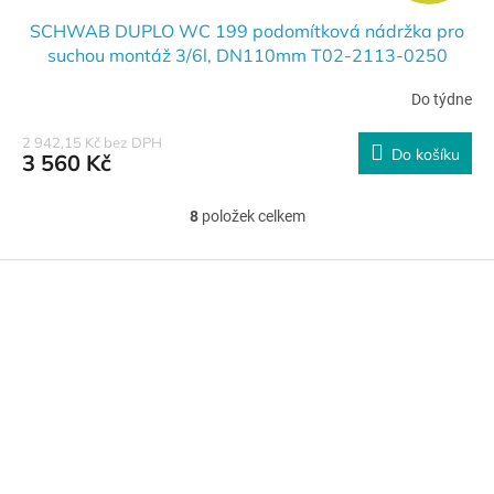
A
SCHWAB DUPLO WC 199 podomítková nádržka pro
suchou montáž 3/6l, DN110mm T02-2113-0250
R
Do týdne
M
2 942,15 Kč bez DPH
Do košíku
3 560 Kč
A
8
položek celkem
O
v
l
Z
á
á
d
p
a
a
c
t
í
í
p
r
v
k
y