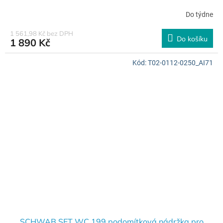
Do týdne
1 561,98 Kč bez DPH
Do košíku
1 890 Kč
Kód:
T02-0112-0250_AI71
SCHWAB SET WC 199 podomítková nádržka pro