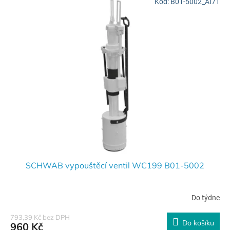
Kód:
B01-5002_AI71
SCHWAB vypouštěcí ventil WC199 B01-5002
Do týdne
793,39 Kč bez DPH
Do košíku
960 Kč