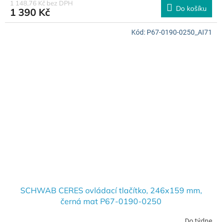
1 148,76 Kč bez DPH
Do košíku
1 390 Kč
Kód:
P67-0190-0250_AI71
SCHWAB CERES ovládací tlačítko, 246x159 mm,
černá mat P67-0190-0250
Do týdne