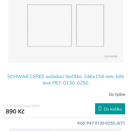
s
o
p
d
r
u
o
k
d
t
u
ů
k
t
ů
SCHWAB CERES ovládací tlačítko, 246x159 mm, bílá
lesk P67-0130-0250
Do týdne
735,54 Kč bez DPH
Do košíku
890 Kč
Kód:
P47-0130-0253_AI71