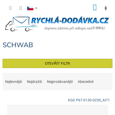
Přejít
NÁK
na
KOŠÍ
obsah
SCHWAB
OTEVŘÍT FILTR
Ř
a
Nejlevnější
Nejdražší
Nejprodávanější
Abecedně
z
e
V
n
Kód:
P67-0130-0250_AI71
ý
í
p
p
i
r